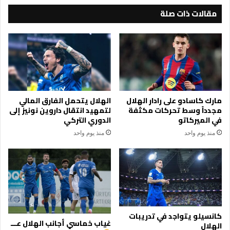
مقالات ذات صلة
مارك كاسادو على رادار الهلال
الهلال يتحمل الفارق المالي
مجدداً وسط تحركات مكثفة
لتمهيد انتقال داروين نونيز إلى
في الميركاتو
الدوري التركي
منذ يوم واحد
منذ يوم واحد
كانسيلو يتواجد في تدريبات
غياب خماسي أجانب الهلال عـــ
الهلال