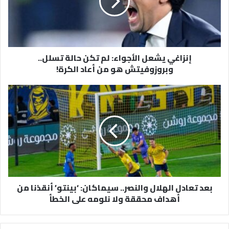
تكن
حالة
تسلل..
وبروزوفيتش
هو
إنزاغي يشعل الأجواء: لم تكن حالة تسلل..
من
وبروزوفيتش هو من أعاد الكرة!
أعاد
الكرة!
بعد
تعادل
الهلال
والنصر..
سيماكان:
‘بينتو’
أنقذنا
من
أهداف
بعد تعادل الهلال والنصر.. سيماكان: ‘بينتو’ أنقذنا من
محققة
أهداف محققة ولا نلومه على الخطأ
ولا
نلومه
على
الخطأ