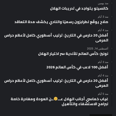
منذ يومين
كانسيلو يتواجد في تدريبات الهلال
منذ 3 أيام
صلاح يوقّع لطرابزون رسميًا والنادي يكشف مدة التعاقد
منذ 4 أيام
أفضل 20 حارس في التاريخ: ترتيب أسطوري كامل لأعظم حراس
المرمى
أغسطس 14, 2025
نونيز: كأس العالم للأندية سر اختيار الهلال
منذ 3 أيام
أفضل 100 لاعب في كأس العالم 2026
منذ 4 أيام
أفضل 20 حارس في التاريخ: ترتيب أسطوري كامل لأعظم حراس
المرمى
منذ 5 أيام
غياب خماسي أجانب الهلال عـــ
ــن العودة ومغادرة خاصة
لبرامج الاستشفاء والتأهيل