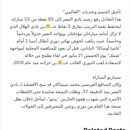
تأجيل الحسم وتحديات “العالمي”
هذا التعادل رفع رصيد نادي النصر إلى 83 نقطة من 33 مباراة،
ليحتفظ بقمة الترتيب بفارق 5 نقاط عـــ
ــن نادي الهلال الذي
لا تزال أمامه مباراتان مؤجلتان. ويواجه النصر جدولاً مزدحماً
وحاسماً، حيث يتأهب لخوض نهائي دوري أبطال آسيا 2 أمام
“غامبا أوساكا” الياباني، قبل أن يعود للمنافسة المحلية لمواجهة
“ضمك” يوم الخميس 21 مايو، في لقاء يطمح من خلاله
لاستعادة لقب الدوري الغائب عـــ
ــن خزائنه منذ عام 2019.
سيناريو المباراة
وكان المدافع الفرنسي محمد سيماكان قد منح الأفضلية لـ نادي
النصر منذ الدقيقة 37، وظلت النتيجة صامدة حتى اللحظات
الأخيرة التي شهدت هفوة الحارس “بينتو”، ليتأجل إعلان بطل
نسخة هذا العام من دوري روشن للمحترفين إلى الجولات
القادمة.