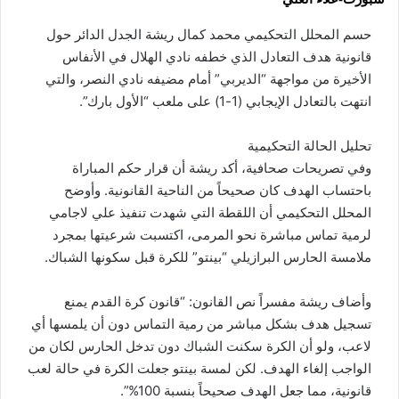
حسم المحلل التحكيمي محمد كمال ريشة الجدل الدائر حول
قانونية هدف التعادل الذي خطفه نادي الهلال في الأنفاس
الأخيرة من مواجهة “الديربي” أمام مضيفه نادي النصر، والتي
انتهت بالتعادل الإيجابي (1-1) على ملعب “الأول بارك”.
تحليل الحالة التحكيمية
وفي تصريحات صحافية، أكد ريشة أن قرار حكم المباراة
باحتساب الهدف كان صحيحاً من الناحية القانونية. وأوضح
المحلل التحكيمي أن اللقطة التي شهدت تنفيذ علي لاجامي
لرمية تماس مباشرة نحو المرمى، اكتسبت شرعيتها بمجرد
ملامسة الحارس البرازيلي “بينتو” للكرة قبل سكونها الشباك.
وأضاف ريشة مفسراً نص القانون: “قانون كرة القدم يمنع
تسجيل هدف بشكل مباشر من رمية التماس دون أن يلمسها أي
لاعب، ولو أن الكرة سكنت الشباك دون تدخل الحارس لكان من
الواجب إلغاء الهدف. لكن لمسة بينتو جعلت الكرة في حالة لعب
قانونية، مما جعل الهدف صحيحاً بنسبة 100%”.