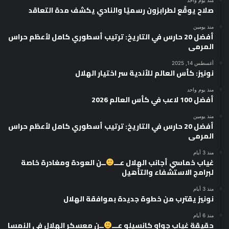
صلاح يوقّع لطرابزون رسميًا والنادي يكشف مدة التعاقد
منذ يومين
أفضل 20 حارس في التاريخ: ترتيب أسطوري كامل لأعظم حراس
المرمى
أغسطس 14, 2025
نونيز: كأس العالم للأندية سر اختيار الهلال
منذ يوم واحد
أفضل 100 لاعب في كأس العالم 2026
منذ يومين
أفضل 20 حارس في التاريخ: ترتيب أسطوري كامل لأعظم حراس
المرمى
منذ 3 أيام
غياب خماسي أجانب الهلال عـــ
ــن العودة ومغادرة خاصة
لبرامج الاستشفاء والتأهيل
منذ 3 أيام
نونيز يقترب من خطوة جديدة بموافقة الهلال
منذ 6 أيام
حقيقة غياب جواو كانسيلو عـــ
ــن معسكر الهلال في النمسا