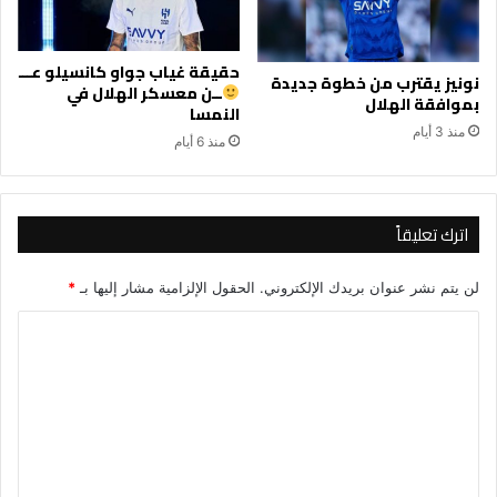
حقيقة غياب جواو كانسيلو عـــ
نونيز يقترب من خطوة جديدة
ــن معسكر الهلال في
بموافقة الهلال
النمسا
منذ 3 أيام
منذ 6 أيام
اترك تعليقاً
لن يتم نشر عنوان بريدك الإلكتروني.
الحقول الإلزامية مشار إليها بـ
*
ا
ل
ت
ع
ل
ي