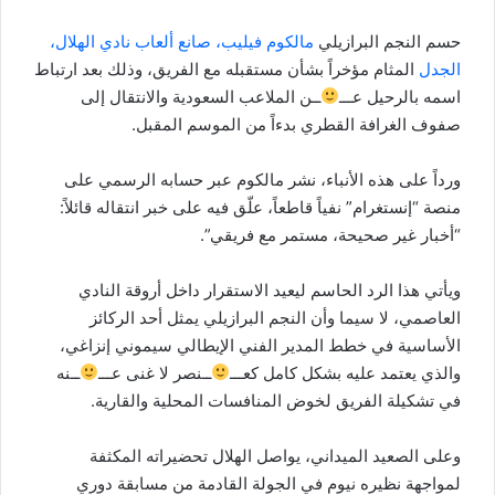
حسم النجم البرازيلي
مالكوم فيليب، صانع ألعاب نادي الهلال،
الجدل
المثام مؤخراً بشأن مستقبله مع الفريق، وذلك بعد ارتباط
اسمه بالرحيل عـــ
ــن الملاعب السعودية والانتقال إلى
صفوف الغرافة القطري بدءاً من الموسم المقبل.
ورداً على هذه الأنباء، نشر مالكوم عبر حسابه الرسمي على
منصة “إنستغرام” نفياً قاطعاً، علّق فيه على خبر انتقاله قائلاً:
“أخبار غير صحيحة، مستمر مع فريقي”.
ويأتي هذا الرد الحاسم ليعيد الاستقرار داخل أروقة النادي
العاصمي، لا سيما وأن النجم البرازيلي يمثل أحد الركائز
الأساسية في خطط المدير الفني الإيطالي سيموني إنزاغي،
والذي يعتمد عليه بشكل كامل كعـــ
ــنصر لا غنى عـــ
ــنه
في تشكيلة الفريق لخوض المنافسات المحلية والقارية.
وعلى الصعيد الميداني، يواصل الهلال تحضيراته المكثفة
لمواجهة نظيره نيوم في الجولة القادمة من مسابقة دوري