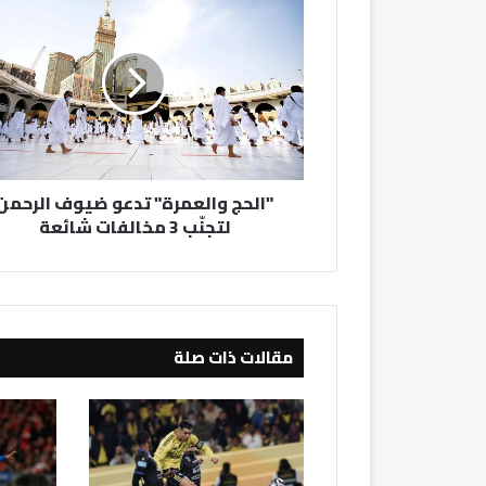
والعمرة"
تدعو
ضيوف
الرحمن
لتجنّب
3
مخالفات
شائعة
"الحج والعمرة" تدعو ضيوف الرحمن
لتجنّب 3 مخالفات شائعة
مقالات ذات صلة