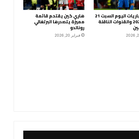
جدول مباريات اليوم السبت 21
هاري كين يقتحم قائمة
فبراير 2026 والقنوات الناقلة
مميزة يتصدرها البرتغالي
ين
رونالدو
فبراير 20, 2026