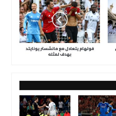
يتعادل
مع
مانشستر
يونايتد
بهدف
لمثله
فولهام يتعادل مع مانشستر يونايتد
بهدف لمثله