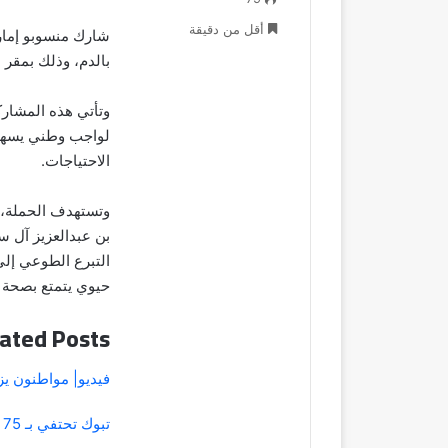
أقل من دقيقة
شارك منسوبو إمارة
بالدم، وذلك بمقر ا
وتأتي هذه المشاركة
لواجب وطني يسهم ف
الاحتياجات.
وتستهدف الحملة، 
بن عبدالعزيز آل س
حيوي يتمتع بصحة م
ated Posts
فيديو| مواطنون 
تبوك تحتفي بـ 75 موهبة في معرض إبداع 2026.. أفكار تُحاكي المستقبل»