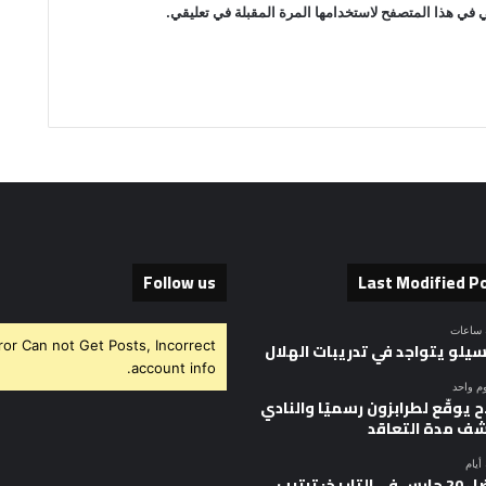
 في هذا المتصفح لاستخدامها المرة المقبلة في تعليقي.
Follow us
Last Modified P
ror Can not Get Posts, Incorrect
سيلو يتواجد في تدريبات الهلال
account info.
وم واحد
 يوقّع لطرابزون رسميًا والنادي
ف مدة التعاقد
أفضل 20 حارس في التاريخ: ترتيب