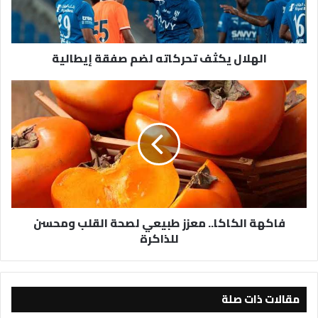
الهلال يكثف تحركاته لضم صفقة إيطالية
فاكهة
الكاكا..
معزز
طبيعي
لصحة
القلب
ومحسن
للذاكرة
فاكهة الكاكا.. معزز طبيعي لصحة القلب ومحسن
للذاكرة
مقالات ذات صلة