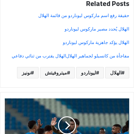
Related Posts
حقيقة رفع اسم ماركوس ليوناردو من قائمة الهلال
الهلال يُحدد مصير ماركوس ليوناردو
الهلال يؤكد جاهزية ماركوس ليوناردو
مفاجأة من كانسيلو لجماهير الهلال
الهلال يقترب من ثنائي دفاعي
الهلال
ليوناردو
ميتروفيتش
نونيز
الهلال
يكثف
تحركاته
لضم
صفقة
إيطالية