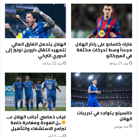
مارك كاسادو على رادار الهلال
الهلال يتحمل الفارق المالي
مجدداً وسط تحركات مكثفة
لتمهيد انتقال داروين نونيز إلى
في الميركاتو
الدوري التركي
منذ 21 ساعة
منذ 22 ساعة
كانسيلو يتواجد في تدريبات
غياب خماسي أجانب الهلال عـــ
الهلال
ــن العودة ومغادرة خاصة
منذ يومين
لبرامج الاستشفاء والتأهيل
منذ 5 أيام