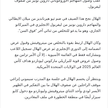
عقب وصول المهاجم الأوروغوياني داروين نونيز من صفوف
ليفربول.
الهلال نجح هذا الصيف في ضم ثيو هيرنانديز من ميلان الايطالي
والمهاجم داروين نونيز من ليفربول الانجليزي في الميركاتو
الجاري، وهو ما يدعو للتخلص من ثنائي آخر “فوق السن”.
وكان الهلال ارتبط بقوة بالتخلص من ميتروفيتش وقبول عرض
انضمامه إلى الدوري الإنجليزي ثم عرض الهلال تسجيل اللاعب
ومشاركته فقط في القائمة الأسيوية ، إلا أن الأمر تزامن مع
وصول عروض قوية للبرازيلي ماركوس ليوناردو هداف كأس
العالم 2025 في الولايات المتحدة الأمريكية.
وينتظر أن يحسم الهلال في جلسة مع المدرب سيموني إنزاغي
موقف الراحلين عن صفوف الهلال ما بين التفكير في الظهير
الأيسر لودي وأحد الثناي ميتروفيتش وليوناردو مع دخول كايو
سيزار أيضًا في منطقة الخطورة في ملف المغادرين.