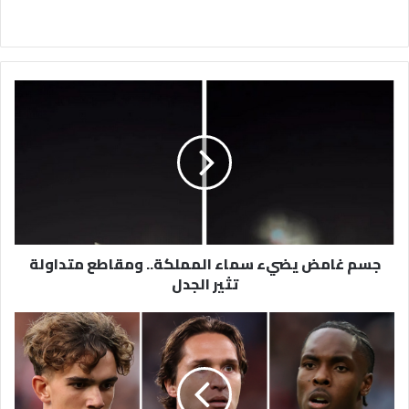
جسم
غامض
يضيء
سماء
المملكة..
ومقاطع
متداولة
تثير
الجدل
جسم غامض يضيء سماء المملكة.. ومقاطع متداولة
تثير الجدل
Champions
League,
Europa
League
&