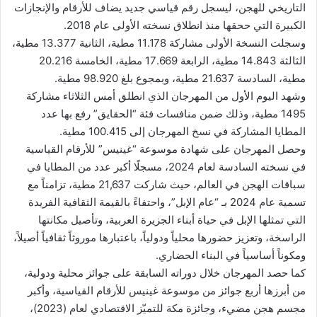
التاريخي للهجن، ليسجل رقم قياسي جديد يضاف للأرقام والإنجازات
الكبيرة التي ححقها منذ انطلاق نسخته الأولى عام 2018.
وسجلت النسخة الأولى مشاركة 11.178 مطية، الثانية 13.377 مطية،
الثالثة 14.843 مطية، الرابعة 17.669 مطية، الخامسة 20.216
مطية، السادسة 21.637 مطية، وبمجوع بلغ 98.920 مطية.
وشهد اليوم الأول من المهرجان الذي انطلق أمس الثلاثاء مشاركة
1495 مطية، وذلك ضمن منافسات فئة “الحقايق” رفع بها عدد
المطايا المشاركة في نسخ المهرجان إلى 100.415 مطية.
وحصل المهرجان على شهادة موسوعة “غينيس” للأرقام القياسية
في نسخته السادسة لعام 2024، مسجلًا أكبر عدد من المطايا في
سباقات الهجن في العالم، حيث شاركت 21,637 مطية، تزامناً مع
تسمية عام 2024 بـ “عام الإبل”، واحتفاءً بالقيمة الثقافية الفريدة
التي تمثلها الإبل في حياة أبناء الجزيرة العربية، وتأصيل مكانتها
الراسخة، وتعزيز حضورها محلياً ودولياً، باعتبارها موروثاً ثقافياً أصيلاً،
ومكوناً أساسياً في البناء الحضاري.
كما حصد المهرجان خلال دوراته السابقة على جوائز محلية ودولية،
من أبرزها أربع جوائز من موسوعة غينيس للأرقام القياسية، وأكبر
مجسم هجن مضيء، وجائزة مكة للتميّز الاقتصادي لعام (2023)،