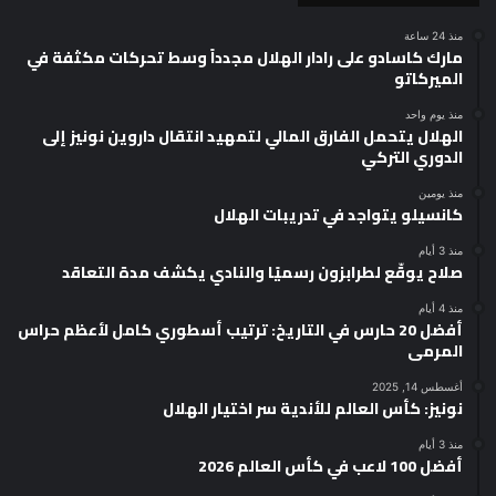
منذ 24 ساعة
مارك كاسادو على رادار الهلال مجدداً وسط تحركات مكثفة في
الميركاتو
منذ يوم واحد
الهلال يتحمل الفارق المالي لتمهيد انتقال داروين نونيز إلى
الدوري التركي
منذ يومين
كانسيلو يتواجد في تدريبات الهلال
منذ 3 أيام
صلاح يوقّع لطرابزون رسميًا والنادي يكشف مدة التعاقد
منذ 4 أيام
أفضل 20 حارس في التاريخ: ترتيب أسطوري كامل لأعظم حراس
المرمى
أغسطس 14, 2025
نونيز: كأس العالم للأندية سر اختيار الهلال
منذ 3 أيام
أفضل 100 لاعب في كأس العالم 2026