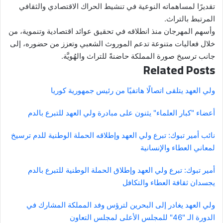
تقديرًا لمساهماته النوعية في تنشيط الحراك الاقتصادي والثقافي
المرتبط بالتراث.
وأسهم المهرجان منذ انطلاقه في تحقيق عوائد اقتصادية وتنموية، من
خلال فعاليات متنوعة تدعم الموروث الشعبي وتعزز من حضوره، إلى
جانب ترسيخ صورة المملكة حاضنةً للتراث والهُويَّة.
Related Posts
ولي العهد يتلقى اتصالًا هاتفيًا من رئيس جمهورية كوريا
أعضاء "كبار العلماء" يثنون على مبادرة ولي العهد للتبرع بالدم
نائب أمير تبوك: تبرع ولي العهد وإطلاقه الحملة الوطنية للدم ترسيخ
لمعاني العطاء والإنسانية
أمير تبوك: تبرع ولي العهد وإطلاق الحملة الوطنية للتبرع بالدم
يجسدان ثقافة العطاء والتكافل
ولي العهد يغادر إلى البحرين لترؤس وفد المملكة المشارك في
الدورة الـ "46" للمجلس الأعلى لمجلس التعاون