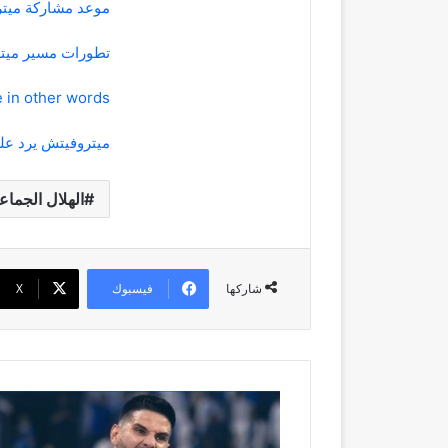
موعد مشاركة ميتر
تطورات مسير ميتر
rewrite this title in other words: لا
ميتروفيتش يرد على
الهلال الجماع
فيسبوك
‫X
شاركها
موعد
مشاركة
ميتروفيتش