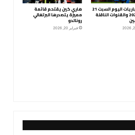
جدول مباريات اليوم السبت 21
هاري كين يقتحم قائمة
فبراير 2026 والقنوات الناقلة
مميزة يتصدرها البرتغالي
ين
رونالدو
فبراير 20, 2026