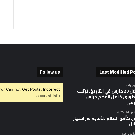
Follow us
Last Modified P
وم واحد
ror Can not Get Posts, Incorrect
أفضل 20 حارس في التاريخ: ترتيب
وري كامل لأعظم حراس
account info.
رمى
, 2025
ز: كأس العالم للأندية سر اختيار
ال
اعة واحدة