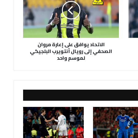
إعارة
مروان
الصحفي
إلى
رويال
أنتويرب
الاتحاد يوافق على إعارة مروان
البلجيكي
الصحفي إلى رويال أنتويرب البلجيكي
لموسم
لموسم واحد
واحد