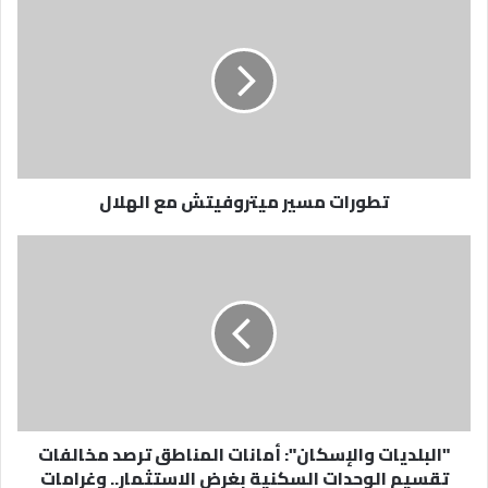
مسير
ميتروفيتش
مع
الهلال
تطورات مسير ميتروفيتش مع الهلال
"البلديات
والإسكان":
أمانات
المناطق
ترصد
مخالفات
تقسيم
الوحدات
السكنية
"البلديات والإسكان": أمانات المناطق ترصد مخالفات
بغرض
تقسيم الوحدات السكنية بغرض الاستثمار.. وغرامات
الاستثمار..