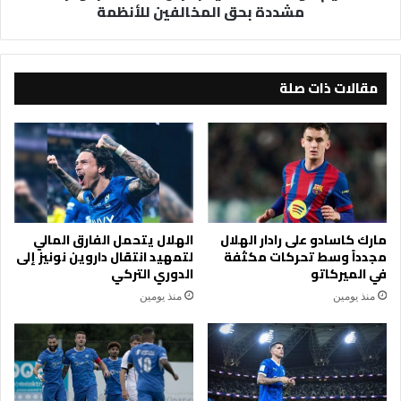
مشددة بحق المخالفين للأنظمة
وغرامات
مشددة
بحق
المخالفين
للأنظمة
مقالات ذات صلة
مارك كاسادو على رادار الهلال
الهلال يتحمل الفارق المالي
مجدداً وسط تحركات مكثفة
لتمهيد انتقال داروين نونيز إلى
في الميركاتو
الدوري التركي
منذ يومين
منذ يومين