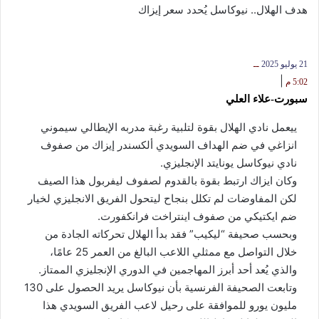
هدف الهلال.. نيوكاسل يُحدد سعر إيزاك
21 يوليو 2025
ــ
|
5:02 م
سبورت-علاء العلي
ييعمل نادي الهلال بقوة لتلبية رغبة مدربه الإيطالي سيموني
انزاغي في ضم الهداف السويدي ألكسندر إيزاك من صفوف
نادي نيوكاسل يونايتد الإنجليزي.
وكان ايزاك ارتبط بقوة بالقدوم لصفوف ليفربول هذا الصيف
لكن المفاوضات لم تكلل بنجاح ليتحول الفريق الانجليزي لخيار
ضم ايكتيكي من صفوف اينتراخت فرانكفورت.
وبحسب صحيفة “ليكيب” فقد بدأ الهلال تحركاته الجادة من
خلال التواصل مع ممثلي اللاعب البالغ من العمر 25 عامًا،
والذي يُعد أحد أبرز المهاجمين في الدوري الإنجليزي الممتاز.
وتابعت الصحيفة الفرنسية بأن نيوكاسل يريد الحصول على 130
مليون يورو للموافقة على رحيل لاعب الفريق السويدي هذا