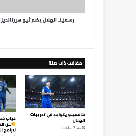
رسميًا.. الهلال يضم ثيو هيرنانديز
مقالات ذات صلة
كانسيلو يتواجد في تدريبات
غياب خما
الهلال
ــن ال
منذ 7 ساعات
لبرامج ا