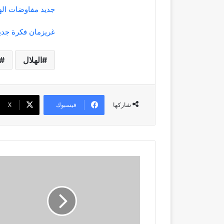
جديد مفاوضات اله
غريزمان فكرة جديد
الهلال
فيسبوك
‫X
شاركها
رسميًا..
الهلال
يضم
ثيو
هيرنانديز