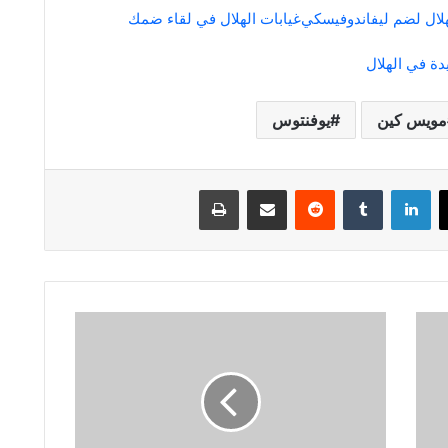
لال لضم ليفاندوفيسكي
غيابات الهلال في لقاء ضمك
ة في الهلال
مويس كين
يوفنتوس
لينكدإن
مشاركة عبر البريد
طباعة
موقف
الهلال
بشأن
مكافأة
حمدالله
في
مونديال