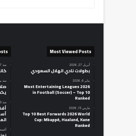
osts
Most Viewed Posts
أبريل 27, 2026
منذ 7 ساعات
بطولات نادي الهلال السعودي
كان
يناير 6, 2026
منذ ي
2026 Most Entertaining Leagues
صلاح
in Football (Soccer) – Top 10
يكش
Ranked
منذ 3 أيام
مارس 15, 2026
Top 10 Best Forwards 2026 World
أسط
Cup: Mbappé, Haaland, Kane
الم
Ranked
أغسطس 14
نوني