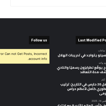
Follow us
Last Modified P
ror Can not Get Posts, Incorrect
سيلو يتواجد في تدريبات الهلال
account info.
وم واحد
 يوقّع لطرابزون رسميًا والنادي
ف مدة التعاقد
أفضل 20 حارس في التاريخ: ترتيب
وري كامل لأعظم حراس
رمى
, 2025
ز: كأس العالم للأندية سر اختيار