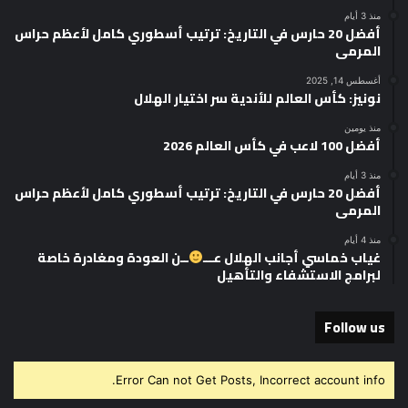
منذ 3 أيام
أفضل 20 حارس في التاريخ: ترتيب أسطوري كامل لأعظم حراس
المرمى
أغسطس 14, 2025
نونيز: كأس العالم للأندية سر اختيار الهلال
منذ يومين
أفضل 100 لاعب في كأس العالم 2026
منذ 3 أيام
أفضل 20 حارس في التاريخ: ترتيب أسطوري كامل لأعظم حراس
المرمى
منذ 4 أيام
غياب خماسي أجانب الهلال عـــ
ــن العودة ومغادرة خاصة
لبرامج الاستشفاء والتأهيل
Follow us
Error Can not Get Posts, Incorrect account info.