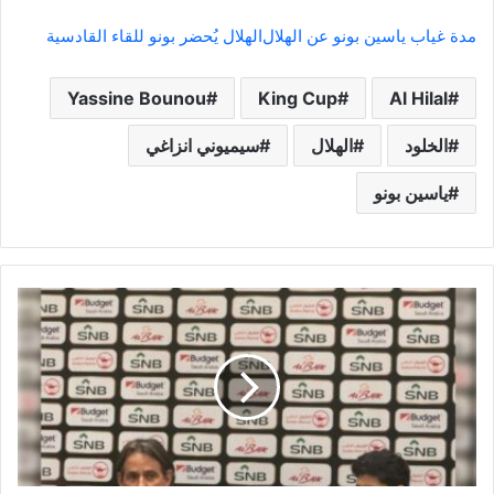
مدة غياب ياسين بونو عن الهلال
الهلال يُحضر بونو للقاء القادسية
Yassine Bounou
King Cup
Al Hilal
الخلود
الهلال
سيميوني انزاغي
ياسين بونو
إنزاغي
يشيد
بدعم
الإدارة
وسلطان
مندش:
مستعدون
للنهائي
وبدأنا