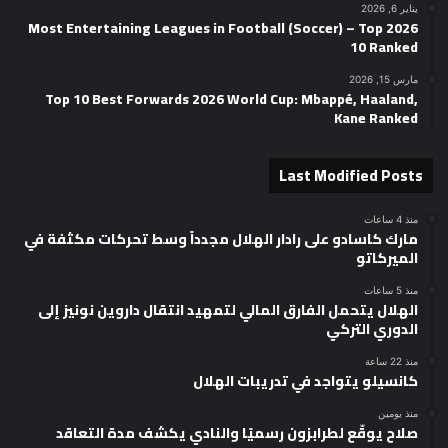
يناير 6, 2026
2026 Most Entertaining Leagues in Football (Soccer) – Top
10 Ranked
مارس 15, 2026
Top 10 Best Forwards 2026 World Cup: Mbappé, Haaland,
Kane Ranked
Last Modified Posts
منذ 4 ساعات
مارك كاسادو على رادار الهلال مجدداً وسط تحركات مكثفة في
الميركاتو
منذ 5 ساعات
الهلال يتحمل الفارق المالي لتمهيد انتقال داروين نونيز إلى
الدوري التركي
منذ 22 ساعة
كانسيلو يتواجد في تدريبات الهلال
منذ يومين
صلاح يوقّع لطرابزون رسميًا والنادي يكشف مدة التعاقد