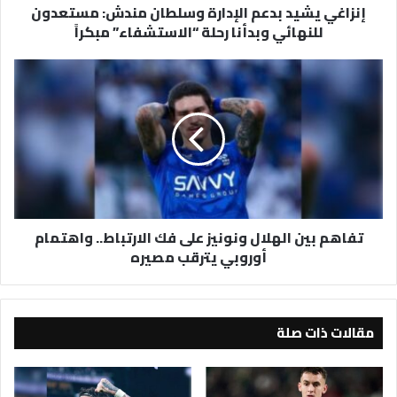
إنزاغي يشيد بدعم الإدارة وسلطان مندش: مستعدون
رحلة
للنهائي وبدأنا رحلة “الاستشفاء” مبكراً
“الاستشفاء”
مبكراً
تفاهم
بين
الهلال
ونونيز
على
فك
الارتباط..
واهتمام
أوروبي
تفاهم بين الهلال ونونيز على فك الارتباط.. واهتمام
يترقب
أوروبي يترقب مصيره
مصيره
مقالات ذات صلة