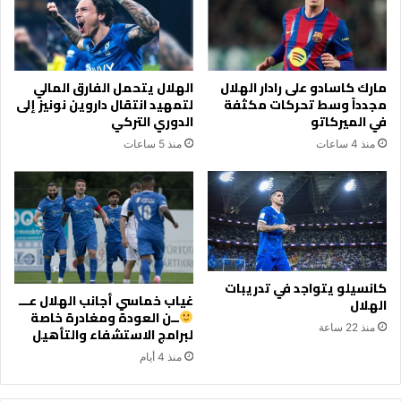
مارك كاسادو على رادار الهلال
الهلال يتحمل الفارق المالي
مجدداً وسط تحركات مكثفة
لتمهيد انتقال داروين نونيز إلى
في الميركاتو
الدوري التركي
منذ 4 ساعات
منذ 5 ساعات
كانسيلو يتواجد في تدريبات
غياب خماسي أجانب الهلال عـــ
الهلال
ــن العودة ومغادرة خاصة
منذ 22 ساعة
لبرامج الاستشفاء والتأهيل
منذ 4 أيام