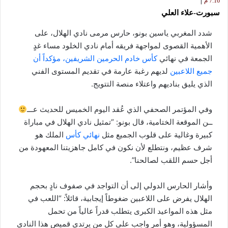
7:16 م
سبورت-علاء العلي
شدد المغربي ياسين بونو، حارس مرمى نادي الهلال، على
الأهمية القصوى لمواجهة فريقه أمام نادي الخلود مساء غدٍ
الجمعة في نهائي
كأس خادم الحرمين الشريفين، مؤكداً أن
جميع اللاعبين
لديهم رغبة عارمة في تقديم المستوى الفني
الذي يليق بناديهم واعتلاء منصة التتويج.
وفي المؤتمر الصحفي الذي عُقد اليوم الخميس للحديث عـــ
ــن الموقعة الختامية، قال بونو: “تمثيل نادي الهلال في مباراة
كبيرة وغالية على قلوب الجميع مثل
نهائي كأس
الملك هو
شرف عظيم، ونتطلع لأن نكون في كامل جاهزيتنا المعهودة من
أجل حسم اللقب لصالحنا”.
وأشار الحارس الدولي إلى أن التواجد في صفوف نادٍ بحجم
الهلال يفرض على اللاعبين ضغوطاً إيجابية، قائلاً: “اللعب في
مثل هذه المواعيد الكبرى يتطلب قدراً عالياً من تحمل
المسؤولية، وهو أمر واجب على كل من يرتدي قميص هذا النادي