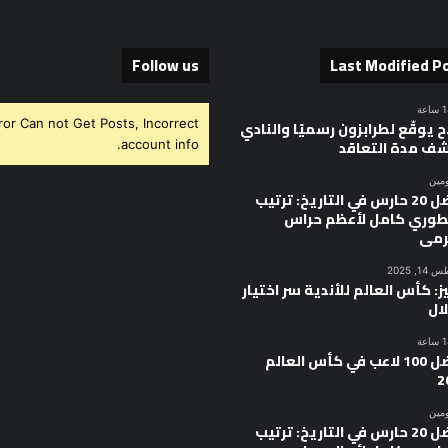
Follow us
Last Modified P
ror Can not Get Posts, Incorrect
 يوقّع لطرابزون رسميًا والنادي
ف مدة التعاقد
account info.
ومين
أفضل 20 حارس في التاريخ: ترتيب
وري كامل لأعظم حراس
رمى
, 2025
ز: كأس العالم للأندية سر اختيار
ال
أفضل 100 لاعب في كأس العالم
2
ومين
أفضل 20 حارس في التاريخ: ترتيب