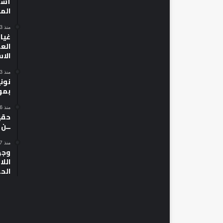
أسط
الم
منذ 3 أيام
غياب
الع
الا
منذ 3 أيام
نون
بمو
منذ 6 أيام
حقي
ــن
منذ 7 أيام
وجه
الل
الح