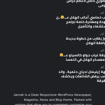
وري كامل لأعظم حراس
رمى
 خماسي أجانب الهلال عـــ
ــن
ودة ومغادرة خاصة لبرامج
ستشفاء والتأهيل
يز يقترب من خطوة جديدة
افقة الهلال
قة غياب جواو كانسيلو عـــ
 معسكر الهلال في النمسا
ة إيليمان ندياي حتمية.. والد
اعب يرفض الشائعات ويكشف
قيقة
Jannah is a Clean Responsive WordPress Newspaper,
Magazine, News and Blog theme. Packed with
options that allow you to completely customize your