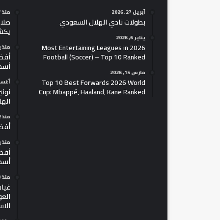
أبريل 27, 2026
منذ 17 ساعة
بطولات نادي الهلال السعودي
صلاح
يكش
يناير 6, 2026
2026 Most Entertaining Leagues in
منذ 
Football (Soccer) – Top 10 Ranked
أسط
مارس 15, 2026
Top 10 Best Forwards 2026 World
أغسطس 4
Cup: Mbappé, Haaland, Kane Ranked
نوني
الهل
منذ 22 ساعة
أفضل 100 لاعب في ك
منذ 
أسط
منذ 3 أيام
غياب
العو
الاس