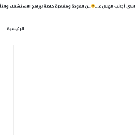
ي أجانب الهلال عـــ
ــن العودة ومغادرة خاصة لبرامج الاستشفاء والت
الرئيسية