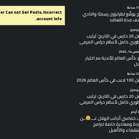
ror Can not Get Posts, Incorrect
 يوقّع لطرابزون رسميًا والنادي
account info.
ف مدة التعاقد
يومين
أفضل 20 حارس في التاريخ: ترتيب
وري كامل لأعظم حراس المرمى
1, 2025
ز: كأس العالم للأندية سر اختيار
ال
أس العالم 2026
يومين
أفضل 20 حارس في التاريخ: ترتيب
وري كامل لأعظم حراس المرمى
 خماسي أجانب الهلال عـــ
ــن
دة ومغادرة خاصة لبرامج
تشفاء والتأهيل