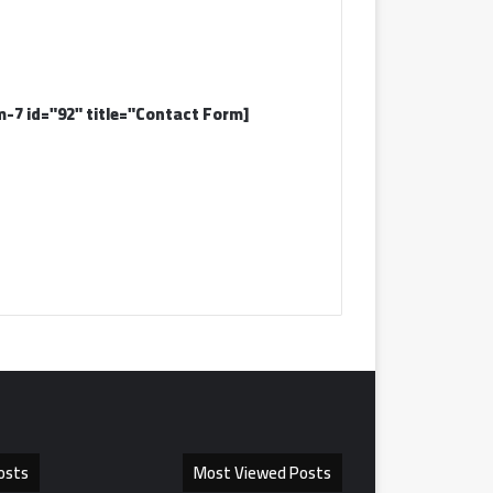
[contact-form-7 id="92" title="Contact Form"]
osts
Most Viewed Posts