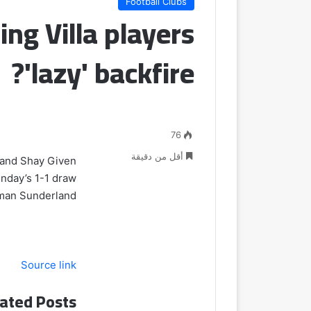
Football Clubs
ing Villa players
'lazy' backfire?
76
أقل من دقيقة
 and Shay Given
unday’s 1-1 draw
man Sunderland.
Source link
ated Posts