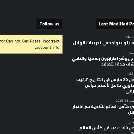
Follow us
Last Modified P
ror Can not Get Posts, Incorrect
سيلو يتواجد في تدريبات الهلال
account info.
ومين
 يوقّع لطرابزون رسميًا والنادي
ف مدة التعاقد
أفضل 20 حارس في التاريخ: ترتيب
وري كامل لأعظم حراس
رمى
, 2025
ز: كأس العالم للأندية سر اختيار
ال
ومين
أفضل 100 لاعب في كأس العالم
2