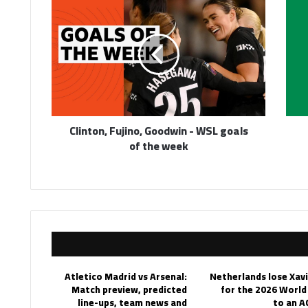
Fujino,
Goodwin
-
WSL
goals
of
the
week
Clinton, Fujino, Goodwin - WSL goals
of the week
Atletico Madrid vs Arsenal:
Netherlands lose Xav
Match preview, predicted
for the 2026 World
line-ups, team news and
to an A