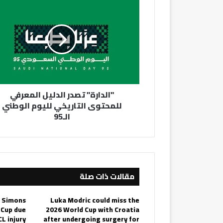
تصدر
الدليل
المعرفي
للمحتوى
التاريخي
لليوم
الوطني
الـ95
"الدارة" تصدر الدليل المعرفي
للمحتوى التاريخي لليوم الوطني
الـ95
مقالات ذات صلة
i Simons
Luka Modric could miss the
 Cup due
2026 World Cup with Croatia
CL injury
after undergoing surgery for