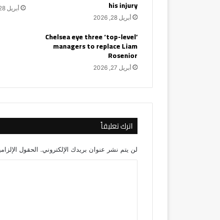
his injury
أبريل 28, 2026
أبريل 28, 2026
Chelsea eye three ‘top-level’
managers to replace Liam
Rosenior
أبريل 27, 2026
اترك تعليقاً
لن يتم نشر عنوان بريدك الإلكتروني.
الحقول الإلزامي
ا
ل
ت
ع