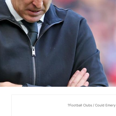
Football Clubs
/
Could Emery ca