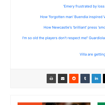
Emery frustrated by loss of
How 'forgotten man' Buendia inspired 
How Newcastle's 'brilliant' press 'sm
'I'm so old the players don't respect me!' Guardiola
Villa are getti
لينكدإن
مشاركة عبر البريد
طباعة
Clinton,