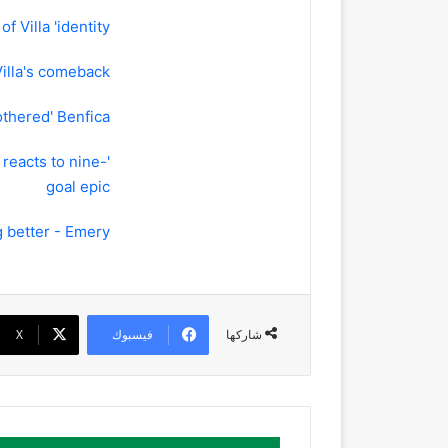
 Villa 'identity'
Villa's comeback
othered' Benfica
 reacts to nine-
goal epic
ng better - Emery
فيسبوك
‫X
شاركها
"الدارة"