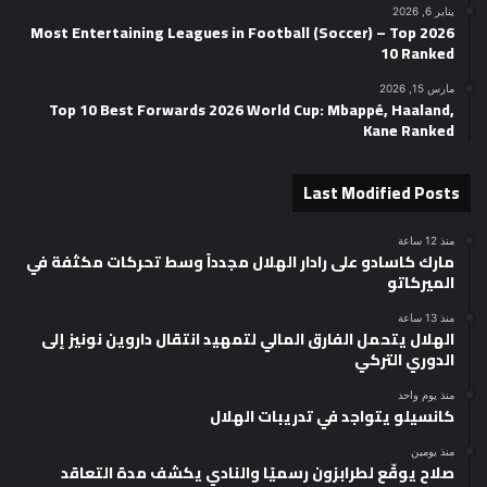
يناير 6, 2026
2026 Most Entertaining Leagues in Football (Soccer) – Top
10 Ranked
مارس 15, 2026
Top 10 Best Forwards 2026 World Cup: Mbappé, Haaland,
Kane Ranked
Last Modified Posts
منذ 12 ساعة
مارك كاسادو على رادار الهلال مجدداً وسط تحركات مكثفة في
الميركاتو
منذ 13 ساعة
الهلال يتحمل الفارق المالي لتمهيد انتقال داروين نونيز إلى
الدوري التركي
منذ يوم واحد
كانسيلو يتواجد في تدريبات الهلال
منذ يومين
صلاح يوقّع لطرابزون رسميًا والنادي يكشف مدة التعاقد