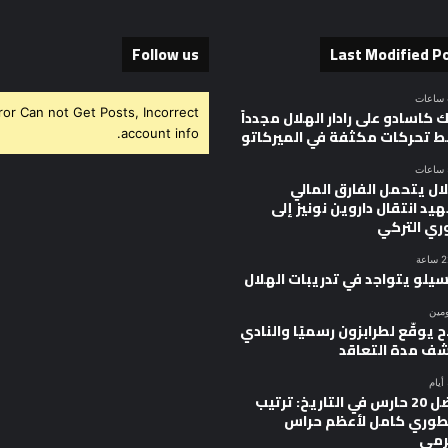
Follow us
Last Modified P
ror Can not Get Posts, Incorrect
 كاسادو على رادار الهلال مجدداً
 تحركات مكثفة في الميركاتو
account info.
ال يتحمل الفارق المالي
يد انتقال داروين نونيز إلى
وري التركي
سيلو يتواجد في تدريبات الهلال
ومين
 يوقّع لطرابزون رسميًا والنادي
ف مدة التعاقد
أفضل 20 حارس في التاريخ: ترتيب
وري كامل لأعظم حراس
رمى