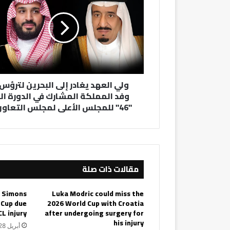
يغادر
إلى
البحرين
لترؤس
وفد
المملكة
المشارك
ولي العهد يغادر إلى البحرين لترؤس
في
وفد المملكة المشارك في الدورة الـ
الدورة
"46" للمجلس الأعلى لمجلس التعاون
الـ
"46"
للمجلس
الأعلى
لمجلس
التعاون
مقالات ذات صلة
i Simons
Luka Modric could miss the
 Cup due
2026 World Cup with Croatia
CL injury
after undergoing surgery for
his injury
أبريل 28, 2026