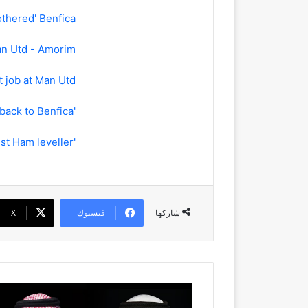
othered' Benfica
Man Utd - Amorim
 job at Man Utd
'It's a surprise to see Mourinho going back to Benfica'
'We lost control' - Amorim rues late West Ham leveller
فيسبوك
‫X
شاركها
ولي
العهد