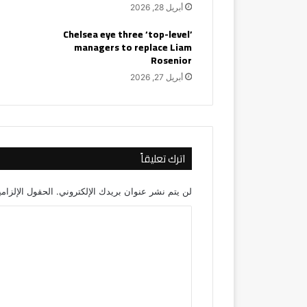
أبريل 28, 2026
Chelsea eye three ‘top-level’
managers to replace Liam
Rosenior
أبريل 27, 2026
اترك تعليقاً
لن يتم نشر عنوان بريدك الإلكتروني.
الحقول الإلزامي
ا
ل
ت
ع
ل