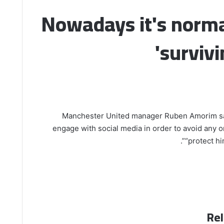
'Nowadays it's norm
'surviv
Manchester United manager Ruben Amorim sa
engage with social media in order to avoid any 
“protect him
Rel