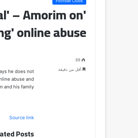
Football Clubs
al' – Amorim on
ing' online abuse
88
أقل من دقيقة
ys he does not
online abuse and
 and his family”.
Source link
ated Posts