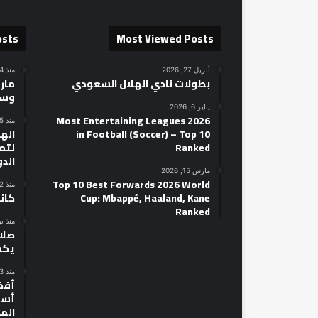
osts
Most Viewed Posts
أبريل 27, 2026
منذ 4 ساعات
بطولات نادي الهلال السعودي
مارك
وسط
يناير 6, 2026
2026 Most Entertaining Leagues
منذ 5 ساعات
in Football (Soccer) – Top 10
الهل
Ranked
لتمه
الد
مارس 15, 2026
Top 10 Best Forwards 2026 World
منذ 22 ساعة
Cup: Mbappé, Haaland, Kane
كان
Ranked
منذ ي
صلاح
يكش
منذ 3 أيام
أسط
الم