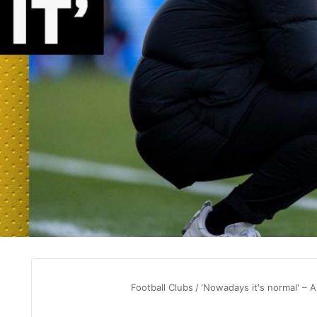
Football Clubs
/
'Nowadays it's normal' – A