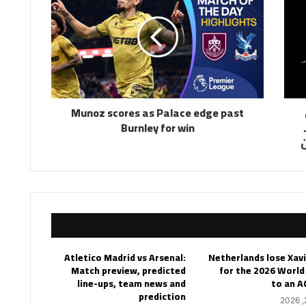
as
Palace
edge
past
Burnley
for
win
Munoz scores as Palace edge past
Burnley for win
Atletico Madrid vs Arsenal:
Netherlands lose Xav
Match preview, predicted
for the 2026 World
line-ups, team news and
to an A
prediction