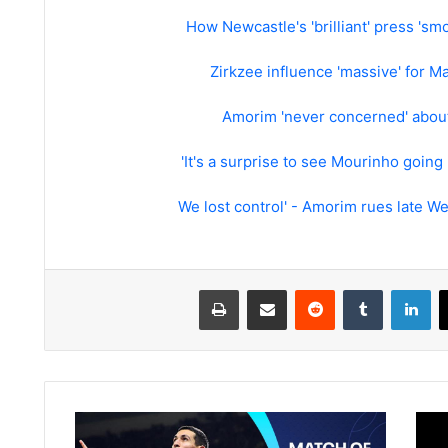
How Newcastle's 'brilliant' press 'sm
Zirkzee influence 'massive' for 
Amorim 'never concerned' about
لينكدإن
مشاركة عبر البريد
طباعة
Munoz
scores