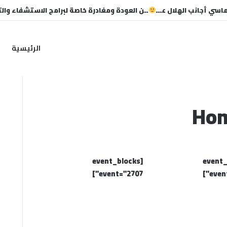
قترب من خطوة جديدة بموافقة الهلال
الرئيسية
Hom
[event_blocks
[event
event="2707"]
event