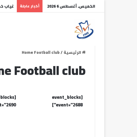
الخميس, أغسطس 6 2026
أخبار عاجلة
نونيز ي
الرئيسية
/
Home Football club
e Football club
_blocks
[event_blocks
="2690"]
event="2688"]