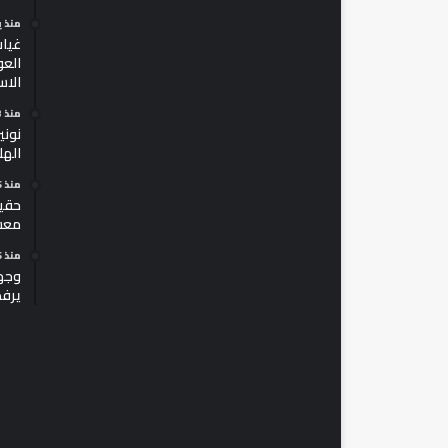
منذ 
غياب
العو
الاس
منذ 3 أيام
نوني
الهل
منذ 6 أيام
حقيق
معسك
منذ 6 أيام
وجهة
يرف