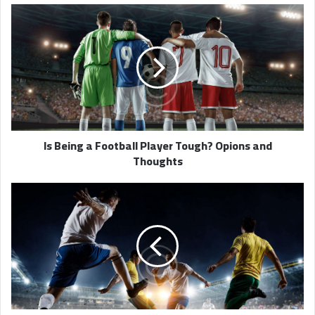
Is
Being
a
Football
Player
Tough?
Opions
and
Thoughts
Is Being a Football Player Tough? Opions and
Thoughts
National
Leagues
of
European
Countries
in
2018