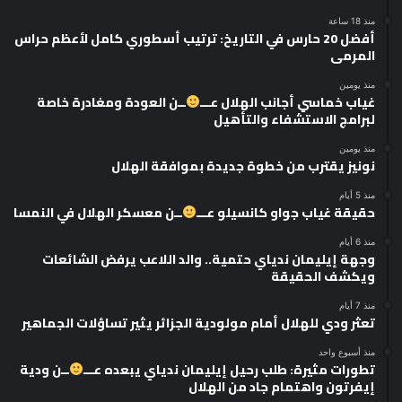
منذ 18 ساعة
أفضل 20 حارس في التاريخ: ترتيب أسطوري كامل لأعظم حراس
المرمى
منذ يومين
غياب خماسي أجانب الهلال عـــ
ــن العودة ومغادرة خاصة
لبرامج الاستشفاء والتأهيل
منذ يومين
نونيز يقترب من خطوة جديدة بموافقة الهلال
منذ 5 أيام
حقيقة غياب جواو كانسيلو عـــ
ــن معسكر الهلال في النمسا
منذ 6 أيام
وجهة إيليمان ندياي حتمية.. والد اللاعب يرفض الشائعات
ويكشف الحقيقة
منذ 7 أيام
تعثر ودي للهلال أمام مولودية الجزائر يثير تساؤلات الجماهير
منذ أسبوع واحد
تطورات مثيرة: طلب رحيل إيليمان ندياي يبعده عـــ
ــن ودية
إيفرتون واهتمام جاد من الهلال