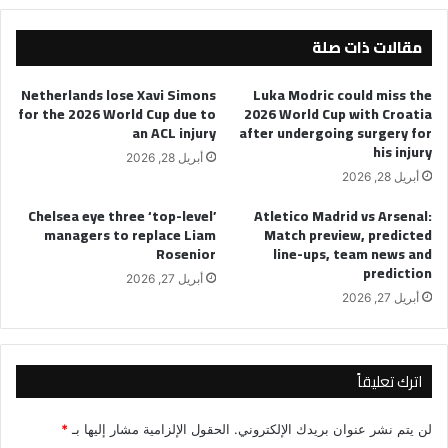
win
مقالات ذات صلة
vs
Al
Akhdoud
Netherlands lose Xavi Simons
Luka Modric could miss the
for the 2026 World Cup due to
2026 World Cup with Croatia
an ACL injury
after undergoing surgery for
his injury
أبريل 28, 2026
أبريل 28, 2026
Chelsea eye three ‘top-level’
Atletico Madrid vs Arsenal:
managers to replace Liam
Match preview, predicted
Rosenior
line-ups, team news and
prediction
أبريل 27, 2026
أبريل 27, 2026
اترك تعليقاً
لن يتم نشر عنوان بريدك الإلكتروني.
الحقول الإلزامية مشار إليها بـ
*