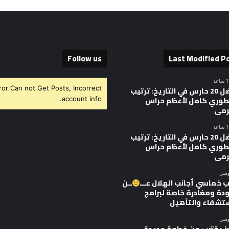
Follow us
Last Modified P
ror Can not Get Posts, Incorrect
أفضل 20 حارس في التاريخ: ترتيب
وري كامل لأعظم حراس
account info.
رمى
أفضل 20 حارس في التاريخ: ترتيب
وري كامل لأعظم حراس
رمى
ومين
 خماسي أجانب الهلال عـــ
ــن
ودة ومغادرة خاصة لبرامج
ستشفاء والتأهيل
ومين