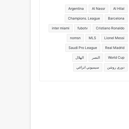
Argentina
Al Nassr
Al Hilal
Champions. League
Barcelona
inter miami
fubotv
Cristiano Ronaldo
nomsn
MLS
Lionel Messi
Saudi Pro League
Real Madrid
World Cup
النصر
الهلال
دوري روشن
سيميوني انزاغي