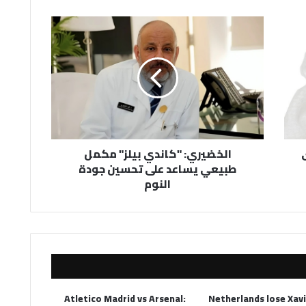
الخضيري:
"كاندي
بيلز"
مكمل
طبيعي
يساعد
على
تحسين
جودة
الخضيري: "كاندي بيلز" مكمل
النوم
طبيعي يساعد على تحسين جودة
النوم
Atletico Madrid vs Arsenal:
Netherlands lose Xav