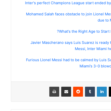
Inter's perfect Champions League start ended by
Mohamed Salah faces obstacle to join Lionel Mes
due to 
What's the Right Age to Start 
Javier Mascherano says Luis Suarez is ready t
Messi, Inter Miami h
Furious Lionel Messi had to be calmed by Luis Su
Miami’s 3-0 blowo
لينكدإن
مشاركة عبر البريد
طباعة