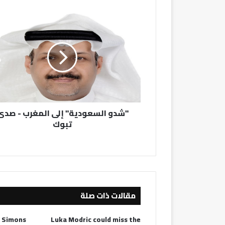
"شدو
السعودية"
إلى
المغرب
-
صدى
تبوك
"شدو السعودية" إلى المغرب - صدى
تبوك
مقالات ذات صلة
i Simons
Luka Modric could miss the