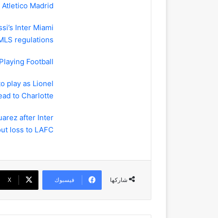
 Atletico Madrid
si’s Inter Miami
MLS regulations
Playing Football?
o play as Lionel
ead to Charlotte
arez after Inter
ut loss to LAFC
فيسبوك
‫X
شاركها