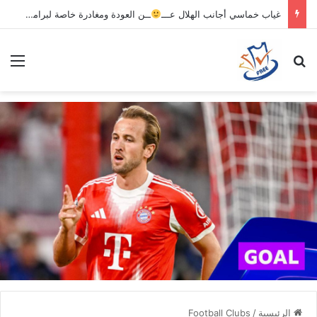
غياب خماسي أجانب الهلال عـــ
ــن العودة ومغادرة خاصة لبرامج الاستشفاء والتأهيل
بحث عن
الق
الرئيسية
/
Football Clubs