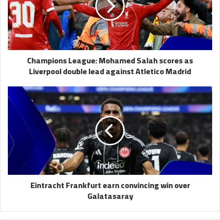
scores
as
Liverpool
double
lead
Champions League: Mohamed Salah scores as
against
Liverpool double lead against Atletico Madrid
Atletico
Madrid
Eintracht
Frankfurt
earn
convincing
win
over
Galatasaray
Eintracht Frankfurt earn convincing win over
Galatasaray