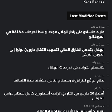
Kane Ranked
Last Modified Posts
منذ 6 ساعات
مارك كاسادو على رادار الهلال مجدداً وسط تحركات مكثفة في
الميركاتو
منذ 7 ساعات
الهلال يتحمل الفارق المالي لتمهيد انتقال داروين نونيز إلى
الدوري التركي
منذ يوم واحد
كانسيلو يتواجد في تدريبات الهلال
منذ يومين
صلاح يوقّع لطرابزون رسميًا والنادي يكشف مدة التعاقد
منذ 3 أيام
أفضل 20 حارس في التاريخ: ترتيب أسطوري كامل لأعظم حراس
المرمى
أغسطس 14, 2025
نونيز: كأس العالم للأندية سر اختيار الهلال