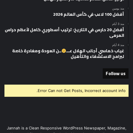
منذ يومين
أفضل 100 لاعب في كأس العالم 2026
منذ 3 أيام
أفضل 20 حارس في التاريخ: ترتيب أسطوري كامل لأعظم حراس
المرمى
منذ 4 أيام
غياب خماسي أجانب الهلال عـــ
ــن العودة ومغادرة خاصة
لبرامج الاستشفاء والتأهيل
Follow us
Error Can not Get Posts, Incorrect account info.
Jannah is a Clean Responsive WordPress Newspaper, Magazine,