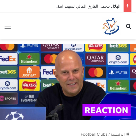
الهلال يتحمل الفارق المالي لتمهيد انتقال داروين نونيز إلى الدوري التركي
بحث عن
الق
الرئيسية
/
Football Clubs