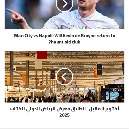
Will
Kevin
de
Bruyne
return
Man City vs Napoli: Will Kevin de Bruyne return to
to
haunt old club?
haunt
old
club?
أكتوبر
المقبل..
انطلاق
معرض
الرياض
الدولي
للكتاب
2025
أكتوبر المقبل.. انطلاق معرض الرياض الدولي للكتاب
2025