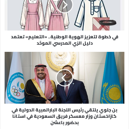
الوطنية..
«التعليم»
تعتمد
دليل
الزي
في خطوة لتعزيز الهوية الوطنية.. «التعليم» تعتمد
المدرسي
دليل الزي المدرسي الموحّد
الموحّد
بن
جلوي
يلتقي
رئيس
اللجنة
البارالمبية
الدولية
في
كازاخستان
بن جلوي يلتقي رئيس اللجنة البارالمبية الدولية في
وزار
كازاخستان وزار معسكر فريق السعودية في استانا
معسكر
بحضور باعشن
فريق
السعودية