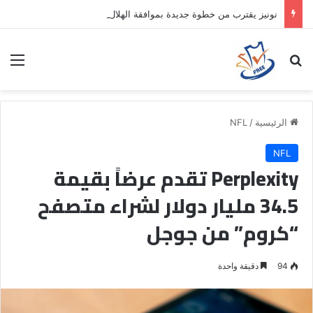
نونيز يقترب من خطوة جديدة بموافقة الهلال
بحث عن
الق
الرئيسية
/
NFL
NFL
Perplexity تقدم عرضاً بقيمة
34.5 مليار دولار لشراء متصفح
“كروم” من جوجل
94
دقيقة واحدة