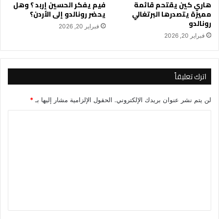
هاري كين يقتحم قائمة
فيم يفكر الحسين إربد ؟ وهل
مميزة يتصدرها البرتغالي
يحضر رونالدو إلى الأردن؟
رونالدو
فبراير 20, 2026
فبراير 20, 2026
اترك تعليقاً
لن يتم نشر عنوان بريدك الإلكتروني.
الحقول الإلزامية مشار إليها بـ
*
ا
ل
ت
ع
ل
ي
ق