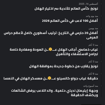
أغسطس 14, 2025
نونيز: كأس العالم للأندية سر اختيار الهلال
منذ يوم واحد
أفضل 100 لاعب في كأس العالم 2026
منذ يومين
أفضل 20 حارس في التاريخ: ترتيب أسطوري كامل لأعظم حراس
المرمى
منذ 3 أيام
غياب خماسي أجانب الهلال عـــ
ــن العودة ومغادرة خاصة
لبرامج الاستشفاء والتأهيل
منذ 3 أيام
نونيز يقترب من خطوة جديدة بموافقة الهلال
منذ 6 أيام
حقيقة غياب جواو كانسيلو عـــ
ــن معسكر الهلال في النمسا
منذ أسبوع واحد
وجهة إيليمان ندياي حتمية.. والد اللاعب يرفض الشائعات
ويكشف الحقيقة