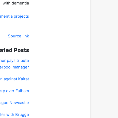
with dementia.
mentia projects
Source link
ated Posts
er pays tribute
verpool manager
n against Kairat
tory over Fulham
ague Newcastle'
ller with Brugge