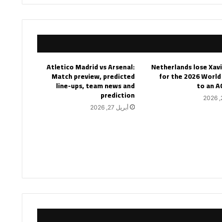
Atletico Madrid vs Arsenal:
Netherlands lose Xav
Match preview, predicted
for the 2026 World
line-ups, team news and
to an A
prediction
أبريل 27, 2026