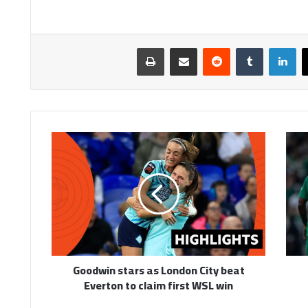
لينكدإن
مشاركة عبر البريد
طباعة
Goodwin
stars
as
London
City
beat
Everton
to
claim
Goodwin stars as London City beat
first
Everton to claim first WSL win
WSL
win