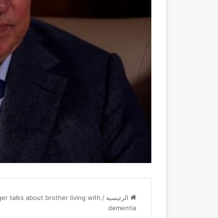
الرئيسية
/
r talks about brother living with
dementia