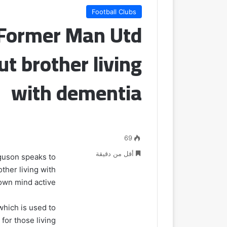
Football Clubs
: Former Man Utd
t brother living
with dementia
69
أقل من دقيقة
guson speaks to
ther living with
own mind active.
which is used to
for those living