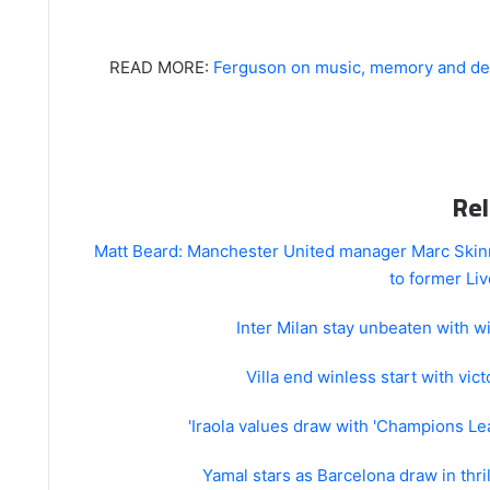
READ MORE:
Ferguson on music, memory and de
Rel
Matt Beard: Manchester United manager Marc Skinn
to former Li
Inter Milan stay unbeaten with wi
Villa end winless start with vic
Iraola values draw with 'Champions Le
Yamal stars as Barcelona draw in thri