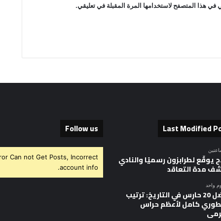
 في هذا المتصفح لاستخدامها المرة المقبلة في تعليقي.
Follow us
Last Modified P
اعتين
ror Can not Get Posts, Incorrect
 يوقّع لطرابزون رسميًا والنادي
ف مدة التعاقد
account info.
وم واحد
أفضل 20 حارس في التاريخ: ترتيب
وري كامل لأعظم حراس
رمى