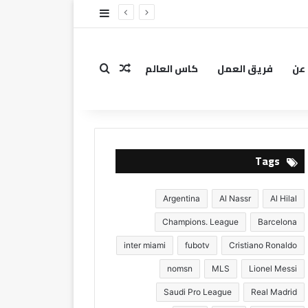
إضافة عمود جانبي
عن
فريق العمل
كاس العالم
بحث عن
مقال عشوائي
Tags
Argentina
Al Nassr
Al Hilal
Champions. League
Barcelona
inter miami
fubotv
Cristiano Ronaldo
nomsn
MLS
Lionel Messi
Saudi Pro League
Real Madrid