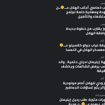
ومين
 خماسي أجانب الهلال عـــ
ــن
ودة ومغادرة خاصة لبرامج
ستشفاء والتأهيل
ومين
يز يقترب من خطوة جديدة
افقة الهلال
قة غياب جواو كانسيلو عـــ
 معسكر الهلال في النمسا
ة إيليمان ندياي حتمية.. والد
اعب يرفض الشائعات ويكشف
قيقة
ر ودي للهلال أمام مولودية
ائر يثير تساؤلات الجماهير
سبوع واحد
رات مثيرة: طلب رحيل إيليمان
ي يبعده عـــ
ــن ودية