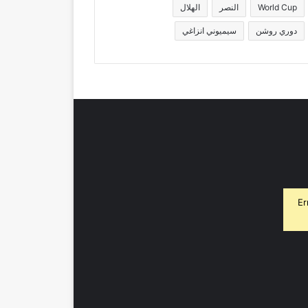
World Cup
النصر
الهلال
دوري روشن
سيميوني انزاغي
Er