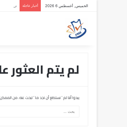
الخميس, أغسطس 6 2026
أخبار عاجلة
نونيز يقتر
لم يتم العثور عل
يبدوا أننا لم ’ نستطع أن نجد ما ’ تبحث عنه. من الممك