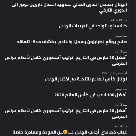
الهلال يتحمل الفارق المالي لتمهيد انتقال داروين نونيز إلى
الدوري التركي
منذ 19 ساعة
كانسيلو يتواجد في تدريبات الهلال
منذ يومين
صلاح يوقّع لطرابزون رسميًا والنادي يكشف مدة التعاقد
منذ 3 أيام
أفضل 20 حارس في التاريخ: ترتيب أسطوري كامل لأعظم حراس
المرمى
أغسطس 14, 2025
نونيز: كأس العالم للأندية سر اختيار الهلال
منذ يومين
أفضل 100 لاعب في كأس العالم 2026
منذ 3 أيام
أفضل 20 حارس في التاريخ: ترتيب أسطوري كامل لأعظم حراس
المرمى
منذ 4 أيام
غياب خماسي أجانب الهلال عـــ
ــن العودة ومغادرة خاصة