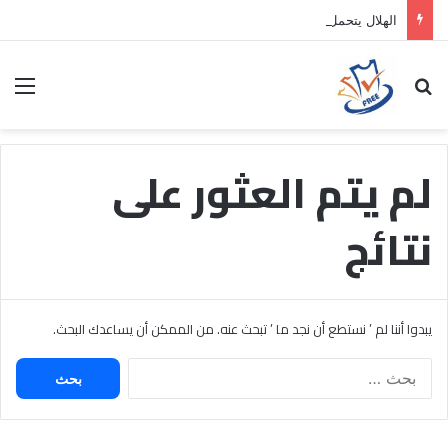
الهلال يتحمل الفارق المالي لتمهيد انتقال داروين نونيز إلى الدوري التركي
بحث عن
الق
لم يتم العثور على
نتائج
يبدوا أننا لم ’ نستطع أن نجد ما ’ تبحث عنه. من الممكن أن يساعدك البحث.
البحث
عن: