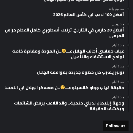
منذ يوم واحد
أفضل 100 لاعب في كأس العالم 2026
منذ يومين
أفضل 20 حارس في التاريخ: ترتيب أسطوري كامل لأعظم حراس
المرمى
منذ 3 أيام
غياب خماسي أجانب الهلال عـــ
ــن العودة ومغادرة خاصة
لبرامج الاستشفاء والتأهيل
منذ 3 أيام
نونيز يقترب من خطوة جديدة بموافقة الهلال
منذ 6 أيام
حقيقة غياب جواو كانسيلو عـــ
ــن معسكر الهلال في النمسا
منذ 7 أيام
وجهة إيليمان ندياي حتمية.. والد اللاعب يرفض الشائعات
ويكشف الحقيقة
Follow us