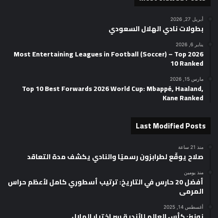
أبريل 27, 2026
بطولات نادي الهلال السعودي
يناير 6, 2026
2026 Most Entertaining Leagues in Football (Soccer) – Top
10 Ranked
مارس 15, 2026
Top 10 Best Forwards 2026 World Cup: Mbappé, Haaland,
Kane Ranked
Last Modified Posts
منذ 21 ساعة
صلاح يوقّع لطرابزون رسميًا والنادي يكشف مدة التعاقد
منذ يومين
أفضل 20 حارس في التاريخ: ترتيب أسطوري كامل لأعظم حراس
المرمى
أغسطس 14, 2025
نونيز: كأس العالم للأندية سر اختيار الهلال