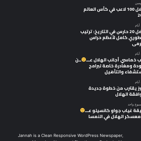
ومين
أفضل 100 لاعب في كأس العالم
2
أفضل 20 حارس في التاريخ: ترتيب
وري كامل لأعظم حراس
رمى
 خماسي أجانب الهلال عـــ
ــن
ودة ومغادرة خاصة لبرامج
ستشفاء والتأهيل
يز يقترب من خطوة جديدة
افقة الهلال
سبوع واحد
قة غياب جواو كانسيلو عـــ
 معسكر الهلال في النمسا
Jannah is a Clean Responsive WordPress Newspaper,