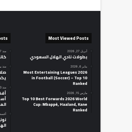
osts
Most Viewed Posts
أبريل 27, 2026
منذ 17 ساعة
بطولات نادي الهلال السعودي
كان
يناير 6, 2026
منذ ي
2026 Most Entertaining Leagues
صلاح
in Football (Soccer) – Top 10
يكش
Ranked
منذ 3 أيام
مارس 15, 2026
Top 10 Best Forwards 2026 World
أسط
Cup: Mbappé, Haaland, Kane
الم
Ranked
أغسطس 14
نوني
الهل