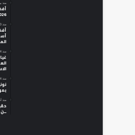
منذ ي
026
منذ 3 أيام
أسط
الم
منذ 4 أيام
غياب
الع
الا
منذ 4 أيام
نون
بمو
منذ أ
حقي
ــن