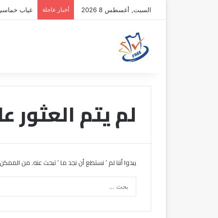
السبت, أغسطس 8 2026
أخبار عاجلة
غياب خماسي أ
لم يتم العثور عل
يبدوا أننا لم ’ نستطع أن نجد ما ’ تبحث عنه. من الممك