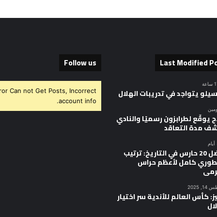
Follow us
Last Modified P
ror Can not Get Posts, Incorrect
سيلو يتواجد في تدريبات الهلال
account info.
ومين
 يوقّع لطرابزون رسميًا والنادي
ف مدة التعاقد
أفضل 20 حارس في التاريخ: ترتيب
وري كامل لأعظم حراس
رمى
, 2025
ز: كأس العالم للأندية سر اختيار
ال