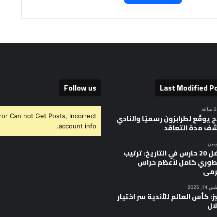
Follow us
Last Modified P
ror Can not Get Posts, Incorrect
 يوقّع لطرابزون رسميًا والنادي
ف مدة التعاقد
account info.
ومين
أفضل 20 حارس في التاريخ: ترتيب
وري كامل لأعظم حراس
رمى
, 2025
ز: كأس العالم للأندية سر اختيار
ال