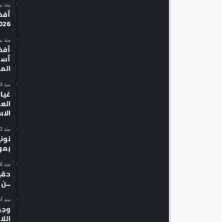
منذ ي
026
منذ ي
أسط
الم
منذ 3 أيام
غياب
الع
الا
منذ 3 أيام
نون
بمو
منذ 6 أيام
حقي
ــن
منذ أ
وجه
الل