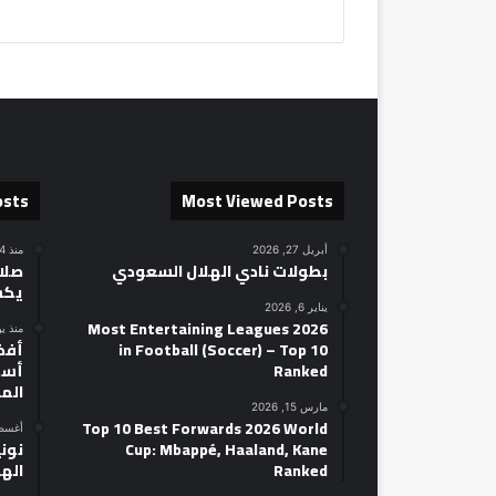
osts
Most Viewed Posts
أبريل 27, 2026
منذ 24 ساعة
بطولات نادي الهلال السعودي
صلاح
يكش
يناير 6, 2026
2026 Most Entertaining Leagues
منذ ي
in Football (Soccer) – Top 10
Ranked
أسط
الم
مارس 15, 2026
Top 10 Best Forwards 2026 World
أغسطس 14
Cup: Mbappé, Haaland, Kane
نوني
Ranked
الهل