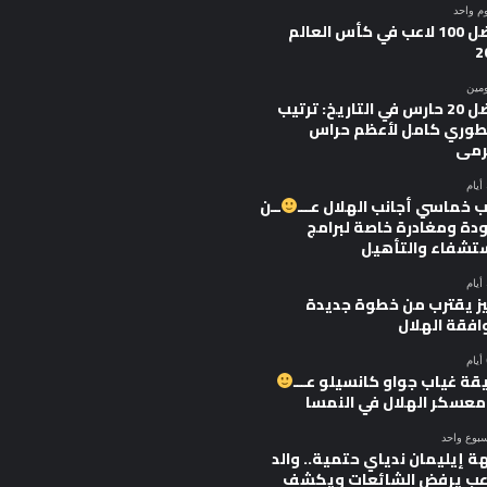
وم واحد
أفضل 100 لاعب في كأس العالم
2
ومين
أفضل 20 حارس في التاريخ: ترتيب
وري كامل لأعظم حراس
رمى
 خماسي أجانب الهلال عـــ
ــن
ودة ومغادرة خاصة لبرامج
ستشفاء والتأهيل
يز يقترب من خطوة جديدة
افقة الهلال
قة غياب جواو كانسيلو عـــ
 معسكر الهلال في النمسا
سبوع واحد
ة إيليمان ندياي حتمية.. والد
اعب يرفض الشائعات ويكشف