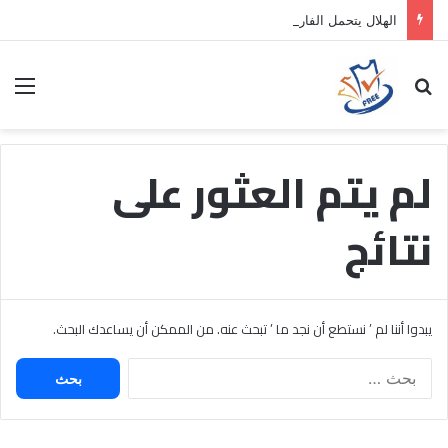
الهلال يتحمل الفارق المالي لتمهيد انتقال داروين نونيز إلى الدوري التركي
بحث عن
الق
لم يتم العثور على
نتائج
يبدوا أننا لم ’ نستطع أن نجد ما ’ تبحث عنه. من الممكن أن يساعدك البحث.
البحث
عن: