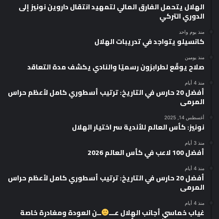
الهلال يتحمل الفارق المالي لتمهيد انتقال داروين نونيز إلى
الدوري التركي
منذ يوم واحد
كانسيلو يتواجد في تدريبات الهلال
منذ يومين
صلاح يوقّع لطرابزون رسميًا والنادي يكشف مدة التعاقد
منذ 4 أيام
أفضل 20 حارس في التاريخ: ترتيب أسطوري كامل لأعظم حراس
المرمى
أغسطس 14, 2025
نونيز: كأس العالم للأندية سر اختيار الهلال
منذ 3 أيام
أفضل 100 لاعب في كأس العالم 2026
منذ 4 أيام
أفضل 20 حارس في التاريخ: ترتيب أسطوري كامل لأعظم حراس
المرمى
منذ 4 أيام
غياب خماسي أجانب الهلال عـــ
ــن العودة ومغادرة خاصة