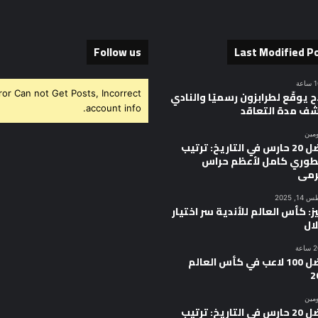
Follow us
Last Modified P
ror Can not Get Posts, Incorrect
 يوقّع لطرابزون رسميًا والنادي
ف مدة التعاقد
account info.
ومين
أفضل 20 حارس في التاريخ: ترتيب
وري كامل لأعظم حراس
رمى
, 2025
ز: كأس العالم للأندية سر اختيار
ال
أفضل 100 لاعب في كأس العالم
2
ومين
أفضل 20 حارس في التاريخ: ترتيب