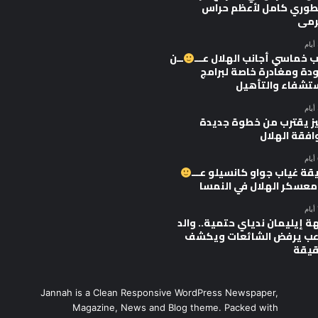
وري كامل لأعظم حراس
رمى
 خماسي أجانب الهلال عـــ
ــن
ودة ومغادرة خاصة لبرامج
ستشفاء والتأهيل
يز يقترب من خطوة جديدة
افقة الهلال
قة غياب جواو كانسيلو عـــ
 معسكر الهلال في النمسا
ة إيليمان ندياي حتمية.. والد
اعب يرفض الشائعات ويكشف
قيقة
Jannah is a Clean Responsive WordPress Newspaper,
Magazine, News and Blog theme. Packed with