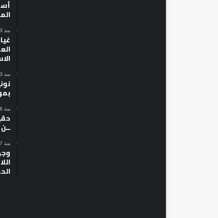
أسط
الم
منذ 3 أيام
غياب
الع
الا
منذ 3 أيام
نون
بمو
منذ 6 أيام
حقي
ــن
منذ 7 أيام
وجه
الل
الح