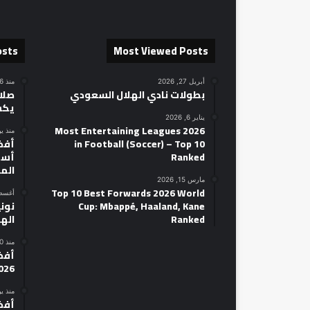
osts
Most Viewed Posts
أبريل 27, 2026
منذ 16 ساعة
بطولات نادي الهلال السعودي
صلاح
يكش
يناير 6, 2026
2026 Most Entertaining Leagues
منذ ي
in Football (Soccer) – Top 10
Ranked
أسط
الم
مارس 15, 2026
Top 10 Best Forwards 2026 World
أغسطس 14
Cup: Mbappé, Haaland, Kane
نوني
Ranked
الهل
منذ 20 ساعة
026
منذ ي