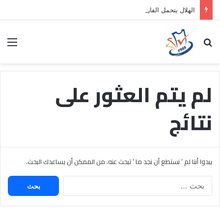
الهلال يتحمل الفارق المالي لتمهيد انتقال داروين نونيز إلى الدوري التركي
بحث عن
الق
لم يتم العثور على
نتائج
يبدوا أننا لم ’ نستطع أن نجد ما ’ تبحث عنه. من الممكن أن يساعدك البحث.
البحث
عن: