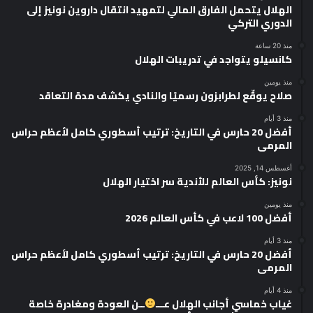
الهلال يتحمل الفارق المالي لتمهيد انتقال داروين نونيز إلى
الدوري التركي
منذ 20 ساعة
كانسيلو يتواجد في تدريبات الهلال
منذ يومين
صلاح يوقّع لطرابزون رسميًا والنادي يكشف مدة التعاقد
منذ 3 أيام
أفضل 20 حارس في التاريخ: ترتيب أسطوري كامل لأعظم حراس
المرمى
أغسطس 14, 2025
نونيز: كأس العالم للأندية سر اختيار الهلال
منذ يومين
أفضل 100 لاعب في كأس العالم 2026
منذ 3 أيام
أفضل 20 حارس في التاريخ: ترتيب أسطوري كامل لأعظم حراس
المرمى
منذ 4 أيام
غياب خماسي أجانب الهلال عـــ
ــن العودة ومغادرة خاصة