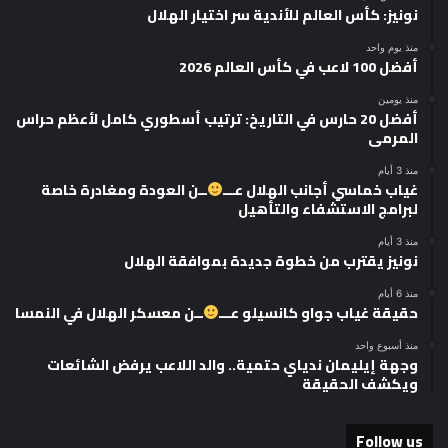
نونيز: كأس العالم للأندية سر اختيار الهلال
منذ يوم واحد
أفضل 100 لاعب في كأس العالم 2026
منذ يومين
أفضل 20 حارس في التاريخ: ترتيب أسطوري كامل لأعظم حراس
المرمى
منذ 3 أيام
غياب خماسي أجانب الهلال عـــ
ــن العودة ومغادرة خاصة
لبرامج الاستشفاء والتأهيل
منذ 3 أيام
نونيز يقترب من خطوة جديدة بموافقة الهلال
منذ 6 أيام
حقيقة غياب جواو كانسيلو عـــ
ــن معسكر الهلال في النمسا
منذ أسبوع واحد
وجهة إيليمان ندياي حتمية.. والد اللاعب يرفض الشائعات
ويكشف الحقيقة
Follow us