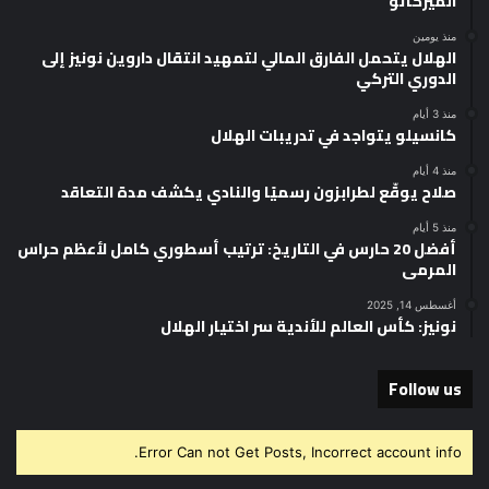
الميركاتو
منذ يومين
الهلال يتحمل الفارق المالي لتمهيد انتقال داروين نونيز إلى
الدوري التركي
منذ 3 أيام
كانسيلو يتواجد في تدريبات الهلال
منذ 4 أيام
صلاح يوقّع لطرابزون رسميًا والنادي يكشف مدة التعاقد
منذ 5 أيام
أفضل 20 حارس في التاريخ: ترتيب أسطوري كامل لأعظم حراس
المرمى
أغسطس 14, 2025
نونيز: كأس العالم للأندية سر اختيار الهلال
Follow us
Error Can not Get Posts, Incorrect account info.