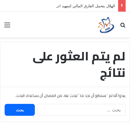
الهلال يتحمل الفارق المالي لتمهيد انتقال داروين نونيز إلى الدوري التركي
بحث عن
الق
لم يتم العثور على
نتائج
يبدوا أننا لم ’ نستطع أن نجد ما ’ تبحث عنه. من الممكن أن يساعدك البحث.
البحث
عن: