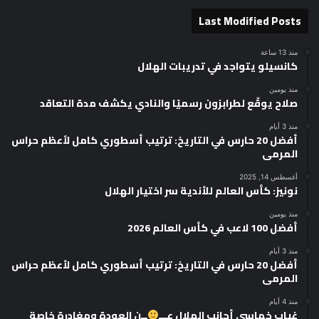
Last Modified Posts
منذ 13 ساعة
كانسيلو يتواجد في تدريبات الهلال
منذ يومين
صلاح يوقّع لطرابزون رسميًا والنادي يكشف مدة التعاقد
منذ 3 أيام
أفضل 20 حارس في التاريخ: ترتيب أسطوري كامل لأعظم حراس
المرمى
أغسطس 14, 2025
نونيز: كأس العالم للأندية سر اختيار الهلال
منذ يومين
أفضل 100 لاعب في كأس العالم 2026
منذ 3 أيام
أفضل 20 حارس في التاريخ: ترتيب أسطوري كامل لأعظم حراس
المرمى
منذ 4 أيام
غياب خماسي أجانب الهلال عـــ
ــن العودة ومغادرة خاصة