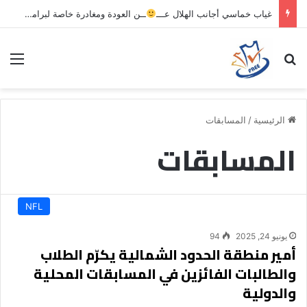
غياب خماسي أجانب الهلال عـــ
ــن العودة ومغادرة خاصة لبرامج الاستشفاء والتأهيل
بحث عن
الق
الرئيسية
/
المسابقات
المسابقات
NFL
يونيو 24, 2025
94
أمير منطقة الحدود الشمالية يكرّم الطلاب
والطالبات الفائزين في المسابقات المحلية
والدولية