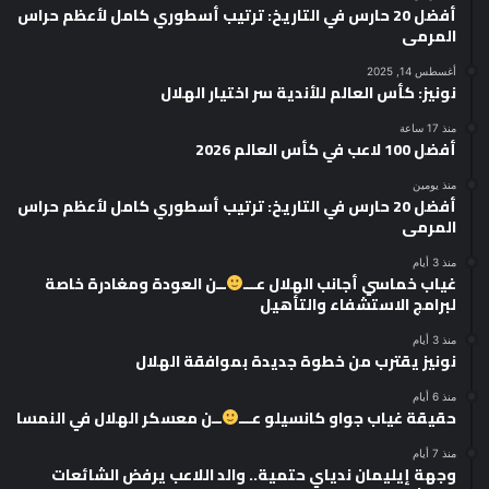
أفضل 20 حارس في التاريخ: ترتيب أسطوري كامل لأعظم حراس
المرمى
أغسطس 14, 2025
نونيز: كأس العالم للأندية سر اختيار الهلال
منذ 17 ساعة
أفضل 100 لاعب في كأس العالم 2026
منذ يومين
أفضل 20 حارس في التاريخ: ترتيب أسطوري كامل لأعظم حراس
المرمى
منذ 3 أيام
غياب خماسي أجانب الهلال عـــ
ــن العودة ومغادرة خاصة
لبرامج الاستشفاء والتأهيل
منذ 3 أيام
نونيز يقترب من خطوة جديدة بموافقة الهلال
منذ 6 أيام
حقيقة غياب جواو كانسيلو عـــ
ــن معسكر الهلال في النمسا
منذ 7 أيام
وجهة إيليمان ندياي حتمية.. والد اللاعب يرفض الشائعات