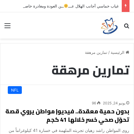
غياب خماسي أجانب الهلال عـــ
ــن العودة ومغادرة خاصة لبرامج الاستشفاء والتأهيل
بحث عن
الق
الرئيسية
/
تمارين مرهقة
تمارين مرهقة
NFL
يونيو 24, 2025
96
بدون حمية معقدة.. فيديو| مواطن يروي قصة
تحوّل صحي خسر خلالها 41 كجم
روى المواطن راشد زهيان تجربته الملهمة في خسارة 41 كيلوغراماً من