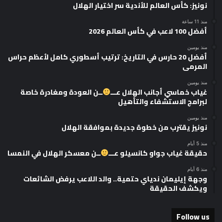
نونيز: كأس العالم للأندية سر اختيار الهلال
منذ 11 ساعة
أفضل 100 لاعب في كأس العالم 2026
منذ يومين
أفضل 20 حارس في التاريخ: ترتيب أسطوري كامل لأعظم حراس
المرمى
منذ يومين
غياب خماسي أجانب الهلال عـــ
ــن العودة ومغادرة خاصة
لبرامج الاستشفاء والتأهيل
منذ يومين
نونيز يقترب من خطوة جديدة بموافقة الهلال
منذ 5 أيام
حقيقة غياب جواو كانسيلو عـــ
ــن معسكر الهلال في النمسا
منذ 6 أيام
وجهة إيليمان ندياي حتمية.. والد اللاعب يرفض الشائعات
ويكشف الحقيقة
Follow us