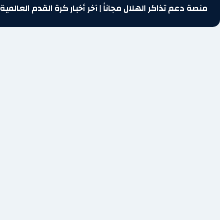
منصة دعم تذاكر الهلال مجاناً | آخر أخبار كرة القدم العالمية