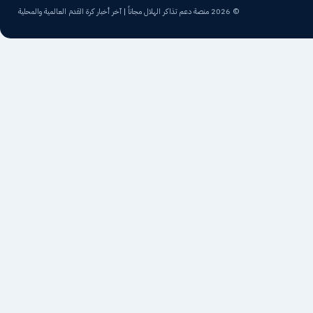
© 2026 منصة دعم تذاكر الهلال مجاناً | آخر أخبار كرة القدم العالمية والمحلية