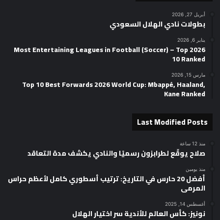
أبريل 27, 2026
بطولات نادي الهلال السعودي
يناير 6, 2026
2026 Most Entertaining Leagues in Football (Soccer) – Top
10 Ranked
مارس 15, 2026
Top 10 Best Forwards 2026 World Cup: Mbappé, Haaland,
Kane Ranked
Last Modified Posts
منذ 12 ساعة
صلاح يوقّع لطرابزون رسميًا والنادي يكشف مدة التعاقد
منذ يومين
أفضل 20 حارس في التاريخ: ترتيب أسطوري كامل لأعظم حراس
المرمى
أغسطس 14, 2025
نونيز: كأس العالم للأندية سر اختيار الهلال