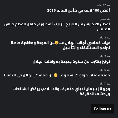
منذ 17 ساعة
أفضل 100 لاعب في كأس العالم 2026
منذ يومين
أفضل 20 حارس في التاريخ: ترتيب أسطوري كامل لأعظم حراس
المرمى
منذ 3 أيام
غياب خماسي أجانب الهلال عـــ
ــن العودة ومغادرة خاصة
لبرامج الاستشفاء والتأهيل
منذ 3 أيام
نونيز يقترب من خطوة جديدة بموافقة الهلال
منذ 6 أيام
حقيقة غياب جواو كانسيلو عـــ
ــن معسكر الهلال في النمسا
منذ 7 أيام
وجهة إيليمان ندياي حتمية.. والد اللاعب يرفض الشائعات
ويكشف الحقيقة
Follow us