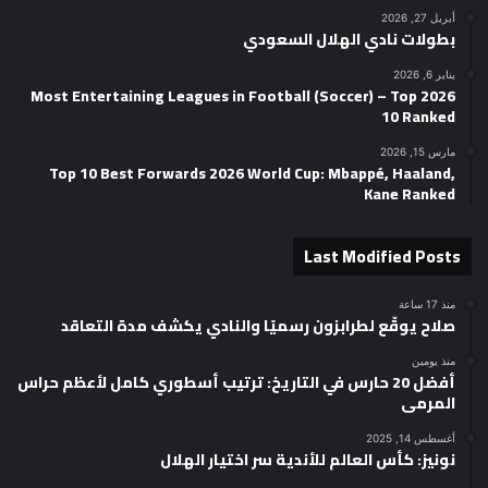
أبريل 27, 2026
بطولات نادي الهلال السعودي
يناير 6, 2026
2026 Most Entertaining Leagues in Football (Soccer) – Top
10 Ranked
مارس 15, 2026
Top 10 Best Forwards 2026 World Cup: Mbappé, Haaland,
Kane Ranked
Last Modified Posts
منذ 17 ساعة
صلاح يوقّع لطرابزون رسميًا والنادي يكشف مدة التعاقد
منذ يومين
أفضل 20 حارس في التاريخ: ترتيب أسطوري كامل لأعظم حراس
المرمى
أغسطس 14, 2025
نونيز: كأس العالم للأندية سر اختيار الهلال