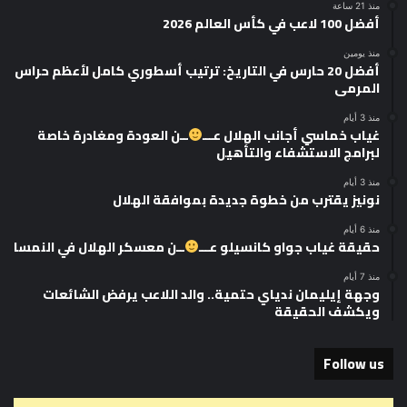
منذ 21 ساعة
أفضل 100 لاعب في كأس العالم 2026
منذ يومين
أفضل 20 حارس في التاريخ: ترتيب أسطوري كامل لأعظم حراس
المرمى
منذ 3 أيام
غياب خماسي أجانب الهلال عـــ
ــن العودة ومغادرة خاصة
لبرامج الاستشفاء والتأهيل
منذ 3 أيام
نونيز يقترب من خطوة جديدة بموافقة الهلال
منذ 6 أيام
حقيقة غياب جواو كانسيلو عـــ
ــن معسكر الهلال في النمسا
منذ 7 أيام
وجهة إيليمان ندياي حتمية.. والد اللاعب يرفض الشائعات
ويكشف الحقيقة
Follow us