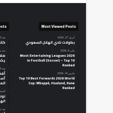
osts
Most Viewed Posts
أبريل 27, 2026
منذ 10 ساعات
بطولات نادي الهلال السعودي
كان
يناير 6, 2026
منذ ي
2026 Most Entertaining Leagues
صلاح
in Football (Soccer) – Top 10
يكش
Ranked
منذ 3 أيام
مارس 15, 2026
Top 10 Best Forwards 2026 World
أسط
Cup: Mbappé, Haaland, Kane
الم
Ranked
أغسطس 14
نوني
الهل
منذ ي