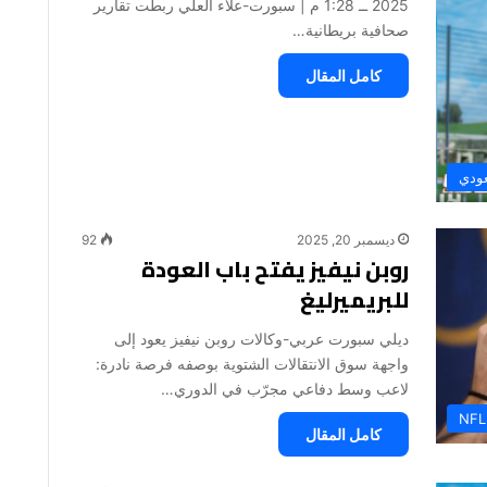
2025 ــ 1:28 م | سبورت-علاء العلي ربطت تقارير
صحافية بريطانية…
كامل المقال
عودي
ديسمبر 20, 2025
92
روبن نيفيز يفتح باب العودة
للبريميرليغ
ديلي سبورت عربي-وكالات روبن نيفيز يعود إلى
واجهة سوق الانتقالات الشتوية بوصفه فرصة نادرة:
لاعب وسط دفاعي مجرّب في الدوري…
NFL
كامل المقال