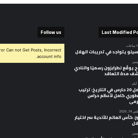
Follow us
Last Modified P
ror Can not Get Posts, Incorrect
سيلو يتواجد في تدريبات الهلال
account info.
ومين
 يوقّع لطرابزون رسميًا والنادي
ف مدة التعاقد
أفضل 20 حارس في التاريخ: ترتيب
وري كامل لأعظم حراس
رمى
, 2025
ز: كأس العالم للأندية سر اختيار
ال
ومين