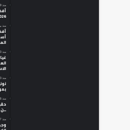
منذ 19 ساعة
026
منذ ي
أسط
الم
منذ 3 أيام
غياب
الع
الا
منذ 3 أيام
نون
بمو
منذ 6 أيام
حقي
ــن
منذ 7 أيام
وجه