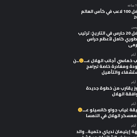
أفضل 100 لاعب في كأس العالم
2
ومين
أفضل 20 حارس في التاريخ: ترتيب
وري كامل لأعظم حراس
رمى
 خماسي أجانب الهلال عـــ
ــن
ودة ومغادرة خاصة لبرامج
ستشفاء والتأهيل
يز يقترب من خطوة جديدة
افقة الهلال
قة غياب جواو كانسيلو عـــ
 معسكر الهلال في النمسا
ة إيليمان ندياي حتمية.. والد