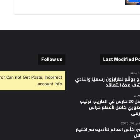
Follow us
Last Modified P
ror Can not Get Posts, Incorrect
 يوقّع لطرابزون رسميًا والنادي
ف مدة التعاقد
account info.
ومين
أفضل 20 حارس في التاريخ: ترتيب
وري كامل لأعظم حراس
رمى
, 2025
ز: كأس العالم للأندية سر اختيار
ال