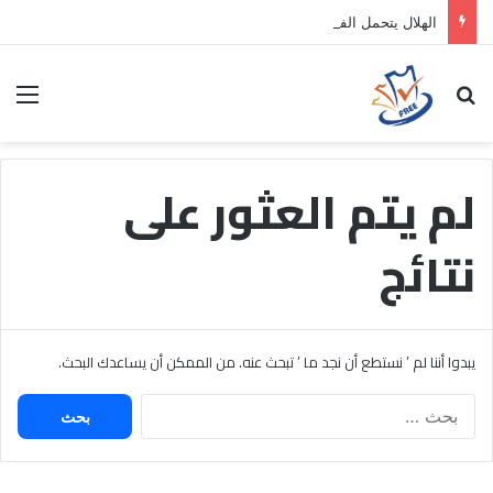
الهلال يتحمل الفارق المالي لتمهيد انتقال داروين نونيز إلى الدوري التركي
بحث عن
الق
لم يتم العثور على
نتائج
يبدوا أننا لم ’ نستطع أن نجد ما ’ تبحث عنه. من الممكن أن يساعدك البحث.
البحث
عن: