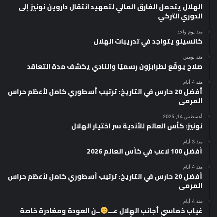
الهلال يتحمل الفارق المالي لتمهيد انتقال داروين نونيز إلى
الدوري التركي
منذ يوم واحد
كانسيلو يتواجد في تدريبات الهلال
منذ يومين
صلاح يوقّع لطرابزون رسميًا والنادي يكشف مدة التعاقد
منذ 4 أيام
أفضل 20 حارس في التاريخ: ترتيب أسطوري كامل لأعظم حراس
المرمى
أغسطس 14, 2025
نونيز: كأس العالم للأندية سر اختيار الهلال
منذ 3 أيام
أفضل 100 لاعب في كأس العالم 2026
منذ 4 أيام
أفضل 20 حارس في التاريخ: ترتيب أسطوري كامل لأعظم حراس
المرمى
منذ 4 أيام
غياب خماسي أجانب الهلال عـــ
ــن العودة ومغادرة خاصة