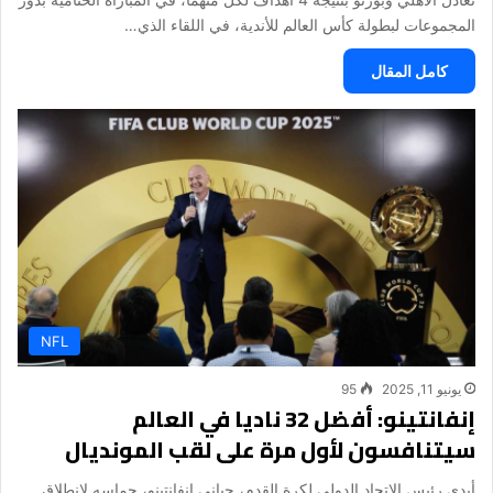
المجموعات لبطولة كأس العالم للأندية، في اللقاء الذي…
كامل المقال
NFL
يونيو 11, 2025
95
إنفانتينو: أفضل 32 ناديا في العالم
سيتنافسون لأول مرة على لقب المونديال
‎أبدى رئيس الاتحاد الدولي لكرة القدم، جياني إنفانتينو، حماسه لانطلاق