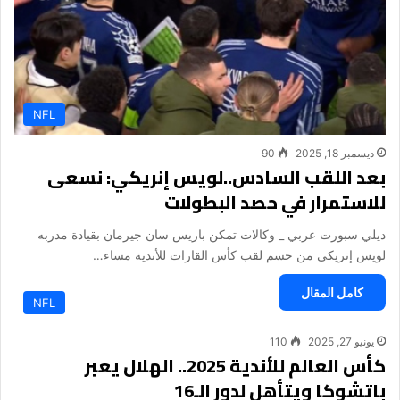
NFL
ديسمبر 18, 2025
90
بعد اللقب السادس..لويس إنريكي: نسعى
للاستمرار في حصد البطولات
ديلي سبورت عربي _ وكالات تمكن باريس سان جيرمان بقيادة مدربه
لويس إنريكي من حسم لقب كأس القارات للأندية مساء…
كامل المقال
NFL
يونيو 27, 2025
110
كأس العالم للأندية 2025.. الهلال يعبر
باتشوكا ويتأهل لدور الـ16