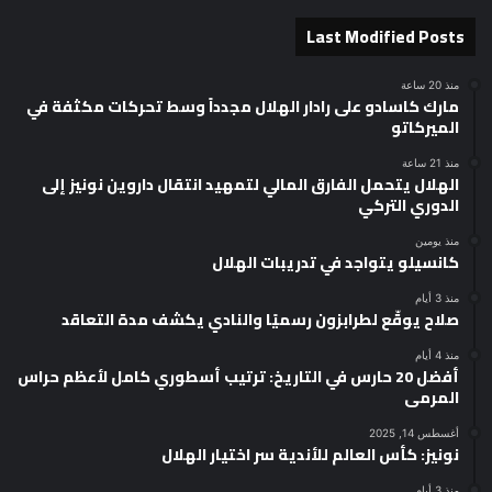
Last Modified Posts
منذ 20 ساعة
مارك كاسادو على رادار الهلال مجدداً وسط تحركات مكثفة في
الميركاتو
منذ 21 ساعة
الهلال يتحمل الفارق المالي لتمهيد انتقال داروين نونيز إلى
الدوري التركي
منذ يومين
كانسيلو يتواجد في تدريبات الهلال
منذ 3 أيام
صلاح يوقّع لطرابزون رسميًا والنادي يكشف مدة التعاقد
منذ 4 أيام
أفضل 20 حارس في التاريخ: ترتيب أسطوري كامل لأعظم حراس
المرمى
أغسطس 14, 2025
نونيز: كأس العالم للأندية سر اختيار الهلال
منذ 3 أيام