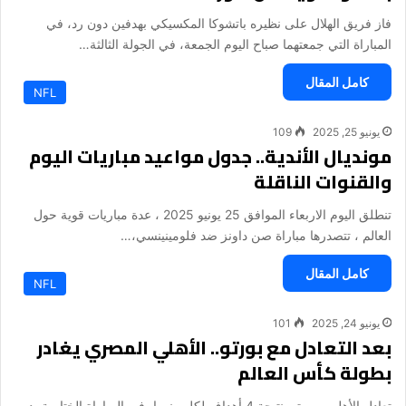
فاز فريق الهلال على نظيره باتشوكا المكسيكي بهدفين دون رد، في
المباراة التي جمعتهما صباح اليوم الجمعة، في الجولة الثالثة…
كامل المقال
NFL
يونيو 25, 2025
109
مونديال الأندية.. جدول مواعيد مباريات اليوم
والقنوات الناقلة
تنطلق اليوم الاربعاء الموافق 25 يونيو 2025 ، عدة مباريات قوية حول
العالم ، تتصدرها مباراة صن داونز ضد فلومينينسي،…
كامل المقال
NFL
يونيو 24, 2025
101
بعد التعادل مع بورتو.. الأهلي المصري يغادر
بطولة كأس العالم
تعادل الأهلي وبورتو بنتيجة 4 أهداف لكل منهما، في المباراة الختامية بدور