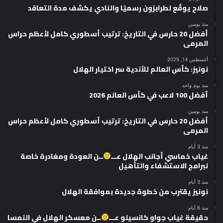
صلاح يوقّع لطرابزون رسميًا والنادي يكشف مدة التعاقد
منذ يومين
أفضل 20 حارس في التاريخ: ترتيب أسطوري كامل لأعظم حراس
المرمى
أغسطس 14, 2025
نونيز: كأس العالم للأندية سر اختيار الهلال
منذ يوم واحد
أفضل 100 لاعب في كأس العالم 2026
منذ يومين
أفضل 20 حارس في التاريخ: ترتيب أسطوري كامل لأعظم حراس
المرمى
منذ 3 أيام
غياب خماسي أجانب الهلال عـــ
ــن العودة ومغادرة خاصة
لبرامج الاستشفاء والتأهيل
منذ 3 أيام
نونيز يقترب من خطوة جديدة بموافقة الهلال
منذ 6 أيام
حقيقة غياب جواو كانسيلو عـــ
ــن معسكر الهلال في النمسا