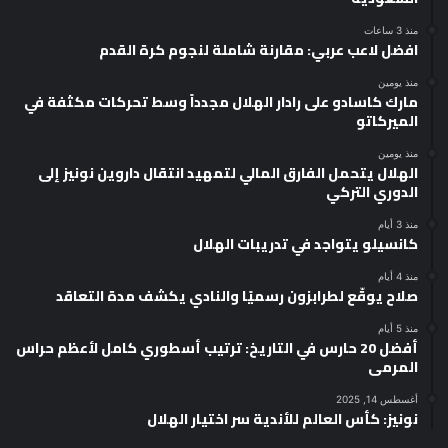
منذ 3 ساعات
افضل لاعب عربي: مقارنة شاملة لنجوم كرة القدم
منذ يومين
مارك كاسادو على رادار الهلال مجدداً وسط تحركات مكثفة في
الميركاتو
منذ يومين
الهلال يتحمل الفارق المالي لتمهيد انتقال داروين نونيز إلى
الدوري التركي
منذ 3 أيام
كانسيلو يتواجد في تدريبات الهلال
منذ 4 أيام
صلاح يوقّع لطرابزون رسميًا والنادي يكشف مدة التعاقد
منذ 5 أيام
أفضل 20 حارس في التاريخ: ترتيب أسطوري كامل لأعظم حراس
المرمى
أغسطس 14, 2025
نونيز: كأس العالم للأندية سر اختيار الهلال