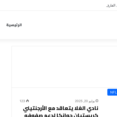
الفارق المالي لتمهيد انتقال داروين نونيز إلى الدوري التركي
الرئيسية
NFL
يوليو 20, 2025
123
نادي العُلا يتعاقد مع الأرجنتيني
كريستيان جوانكا لدعم صفوفه