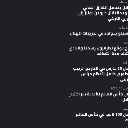
ال يتحمل الفارق المالي
يد انتقال داروين نونيز إلى
وري التركي
سيلو يتواجد في تدريبات الهلال
ومين
 يوقّع لطرابزون رسميًا والنادي
ف مدة التعاقد
أفضل 20 حارس في التاريخ: ترتيب
وري كامل لأعظم حراس
رمى
, 2025
ز: كأس العالم للأندية سر اختيار
ال
ومين
أفضل 100 لاعب في كأس العالم
2