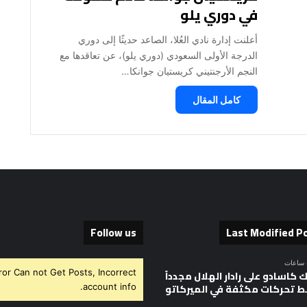
في دوري يلو
أعلنت إدارة نادي العُلا، الصاعد حديثًا إلى دوري
الدرجة الأولى السعودي (دوري يلو)، عن تعاقدها مع
النجم الأرجنتيني كريستيان جوانكا…
كامل المقال
Follow us
Last Modified P
ror Can not Get Posts, Incorrect
 كاسادو على رادار الهلال مجدداً
 تحركات مكثفة في الميركاتو
account info.