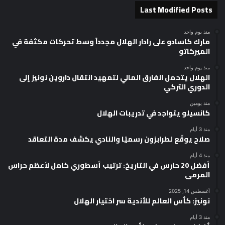
Last Modified Posts
منذ يوم واحد
مارك كاسادو على رادار الهلال مجدداً وسط تحركات مكثفة في
الميركاتو
منذ يوم واحد
الهلال يتحمل الفارق المالي لتمهيد انتقال داروين نونيز إلى
الدوري التركي
منذ يومين
كانسيلو يتواجد في تدريبات الهلال
منذ 3 أيام
صلاح يوقّع لطرابزون رسميًا والنادي يكشف مدة التعاقد
منذ 4 أيام
أفضل 20 حارس في التاريخ: ترتيب أسطوري كامل لأعظم حراس
المرمى
أغسطس 14, 2025
نونيز: كأس العالم للأندية سر اختيار الهلال
منذ 3 أيام