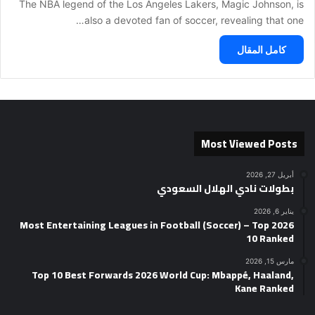
The NBA legend of the Los Angeles Lakers, Magic Johnson, is
also a devoted fan of soccer, revealing that one…
كامل المقال
Most Viewed Posts
أبريل 27, 2026
بطولات نادي الهلال السعودي
يناير 6, 2026
2026 Most Entertaining Leagues in Football (Soccer) – Top
10 Ranked
مارس 15, 2026
Top 10 Best Forwards 2026 World Cup: Mbappé, Haaland,
Kane Ranked