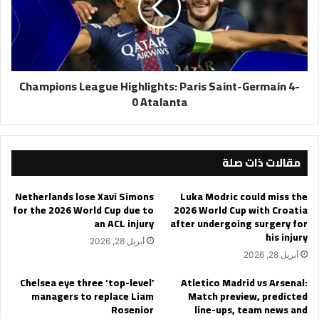
Saint-
Germain
4-
0
Atalanta
Champions League Highlights: Paris Saint-Germain 4-
0 Atalanta
مقالات ذات صلة
Netherlands lose Xavi Simons
Luka Modric could miss the
for the 2026 World Cup due to
2026 World Cup with Croatia
an ACL injury
after undergoing surgery for
his injury
أبريل 28, 2026
أبريل 28, 2026
Chelsea eye three ‘top-level’
Atletico Madrid vs Arsenal:
managers to replace Liam
Match preview, predicted
Rosenior
line-ups, team news and