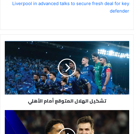
Liverpool in advanced talks to secure fresh deal for key
defender
تشكيل
الهلال
المتوقع
أمام
الأهلي
تشكيل الهلال المتوقع أمام الأهلي
Champions
League
Highlights:
Paris