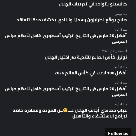
كانسيلو يتواجد في تدريبات الهلال
منذ يومين
صلاح يوقّع لطرابزون رسميًا والنادي يكشف مدة التعاقد
منذ 4 أيام
أفضل 20 حارس في التاريخ: ترتيب أسطوري كامل لأعظم حراس
المرمى
أغسطس 14, 2025
نونيز: كأس العالم للأندية سر اختيار الهلال
منذ 3 أيام
أفضل 100 لاعب في كأس العالم 2026
منذ 4 أيام
أفضل 20 حارس في التاريخ: ترتيب أسطوري كامل لأعظم حراس
المرمى
منذ 4 أيام
غياب خماسي أجانب الهلال عـــ
ــن العودة ومغادرة خاصة
لبرامج الاستشفاء والتأهيل
Follow us