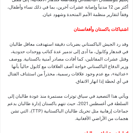
أكثر من 12 مدنياً وإصابة عشرات آخرين، بما في ذلك نساء وأطفال،
وفقاً لتقارير منظمة الأمم المتحدة وشهود عيان.
اشتباكات باكستان وأفغانستان
وقد رد الجيش الباكستاني بضربات دقيقة استهدفت معاقل طالبان
في قندهار وكابول، ما أدى إلى تدمير عدة كتائب ووحدات حدودية،
وقتل عشرات المقاتلين، كما أفادت مصادر أمنية باكستانية. ووصف
وزير الدفاع الباكستاني خواجة آصف العلاقات مع كابول حالياً بأنها
«عدائية»، مع عدم وجود علاقات رسمية، محذراً من استئناف القتال
في أي لحظة إذا انهار الاتفاق.
ويأتي هذا التصعيد في سياق توترات مستمرة منذ عودة طالبان إلى
السلطة في أغسطس 2021، حيث تتهم باكستان إدارة طالبان بدعم
جماعات إرهابية مثل تحريك طالبان الباكستانية (TTP)، التي تشن
هجمات من الأراضي الأفغانية.