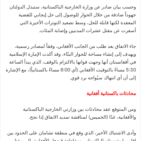
وحسب بيان صادر عن وزارة الخارجية الباكستانية، ستبذل الدولتان
جهوداً صادقة من خلال الحوار للوصول إلى حل إيجابي للقضية
المعقدة لكنها قابلة للحل، وسط تصعيد التوترات الأخيرة التي
أسفرت عن مقتل عشرات المدنيين وإصابة المئات.
جاء الاتفاق بعد طلب من الجانب الأفغاني، وفقاً لمصادر رسمية،
ويهدف إلى إنشاء مساحة للحوار البنّاء، وقد أكدت الإمارة الإسلامية
في أفغانستان أنها وجهت قواتها بالالتزام بالوقف، الذي يبدأ الساعة
5:30 مساءً بالتوقيت الأفغاني (أي 6:00 مساءً باكستانياً)، مع الإشارة
إلى أن أي انتهاك سيُواجه برد قوي.
محادثات باكستانية أفغانية
ومن المتوقع عقد محادثات بين وزارتي الخارجية الباكستانية
والأفغانية، غدًا (الخميس) لمناقشة تمديد الاتفاق إذا نجح.
وأدى الاشتباك الأخير، الذي وقع في منطقة تشامان على الحدود بين
إقليم بلوشستان الباكستاني ومقاطعة قندهار الأفغانية، إلى مقتل