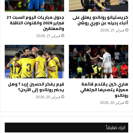
كريستيانو رونالدو يعلق على
جدول مباريات اليوم السبت 21
أنباء رحيله عن دوري روشن
فبراير 2026 والقنوات الناقلة
والمعلقين
فبراير 21, 2026
فبراير 21, 2026
هاري كين يقتحم قائمة
فيم يفكر الحسين إربد ؟ وهل
مميزة يتصدرها البرتغالي
يحضر رونالدو إلى الأردن؟
رونالدو
فبراير 20, 2026
فبراير 20, 2026
اترك تعليقاً