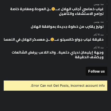
منذ يومين
غياب خماسي أجانب الهلال عـــ
ــن العودة ومغادرة خاصة
لبرامج الاستشفاء والتأهيل
منذ يومين
نونيز يقترب من خطوة جديدة بموافقة الهلال
منذ 6 أيام
حقيقة غياب جواو كانسيلو عـــ
ــن معسكر الهلال في النمسا
منذ 6 أيام
وجهة إيليمان ندياي حتمية.. والد اللاعب يرفض الشائعات
ويكشف الحقيقة
Follow us
Error Can not Get Posts, Incorrect account info.